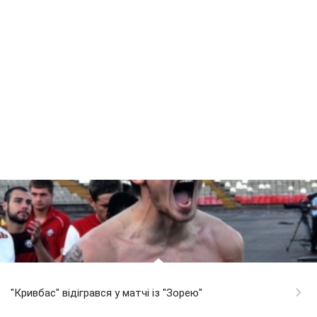
"Кривбас" відігрався у матчі із "Зорею"