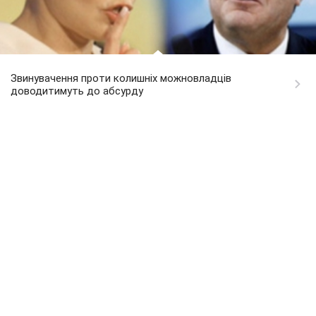
Звинувачення проти колишніх можновладців
доводитимуть до абсурду