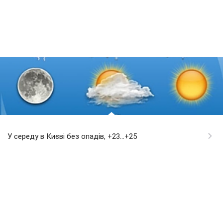
У середу в Києві без опадів, +23...+25