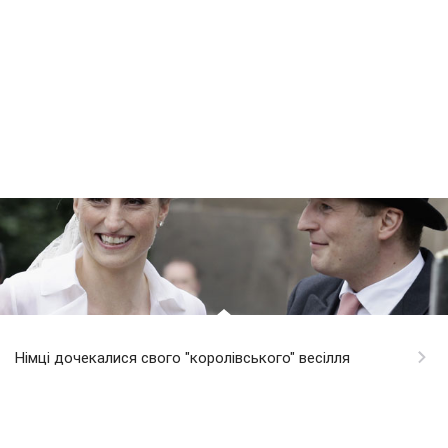
Німці дочекалися свого "королівського" весілля