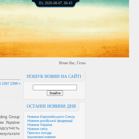
Пт, 2026-08-07, 06:43
Вітаю Вас
,
Гість
ПОШУК НОВИН НА САЙТІ
6
2397
2398
»
ОСТАННІ НОВИНИ ДНЯ
ding Group
Новини Європейського Союзу
Новини російської федерації
м України
Новини України
дсутність
Новини світу
Прогноз погоди
результати
Іншомовні новини