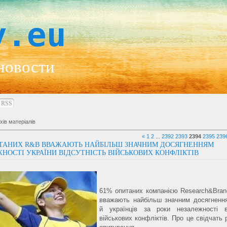
y.eu
новости
RSS
хів матеріалів
«
1
2
...
2392
2393
2394
2395
239
ТАНИХ R&B ВВАЖАЮТЬ НАЙБІЛЬШ ЗНАЧНИМ ДОСЯГНЕННЯМ
НОСТІ УКРАЇНИ ВІДСУТНІСТЬ ВІЙСЬКОВИХ КОНФЛІКТІВ
61% опитаних компанією Research&Bran
вважають найбільш значним досягнення
й українців за роки незалежності ві
військових конфліктів. Про це свідчать 