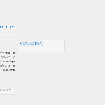
ДАРТІВ У
СТАТИСТИКА
отримання
 процесі у
о прем'єр-
об'єднання
азовими