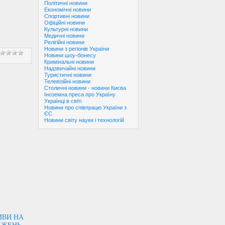
Політичні новини
Економічні новини
Спортивні новини
Офіційні новини
Культурні новини
Медичні новини
Релігійні новини
Новини з регіонів України
Новини шоу-бізнесу
Кримінальні новини
Надзвичайні новини
Туристичні новини
Телевізійні новини
Столичні новини - новини Києва
Іноземна преса про Україну
Українці в світі
Новини про співпрацю України з
ЄС
Новини світу науки і технологій
ИВИ НА