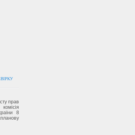
ЕВІРКУ
исту прав
комісія
країни 8
апланову