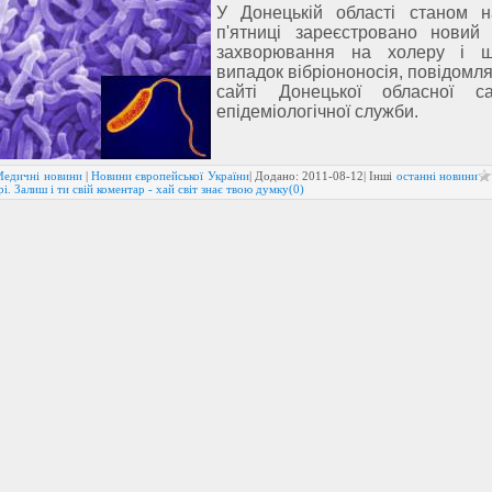
У Донецькій області станом 
п'ятниці зареєстровано новий
захворювання на холеру і 
випадок вібріононосія, повідомл
сайті Донецької обласної са
епідеміологічної служби.
Медичні новини
|
Новини європейської України
| Додано:
2011-08-12
| Інші
останні новини
і. Залиш і ти свій коментар - хай світ знає твою думку(0)