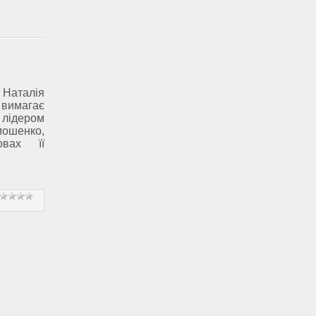
Наталія
 вимагає
лідером
мошенко,
вах її