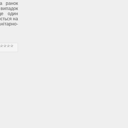
на ранок
 випадок
ще один
яється на
нітарно-