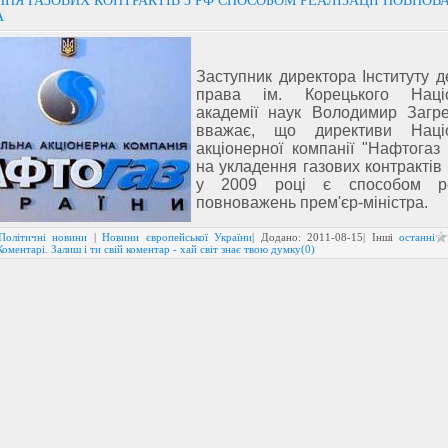
НЯ ГАЗОВИХ КОНТРАКТІВ З РФ СПОСОБОМ РЕАЛІЗАЦІЇ ПОВНОВ
А
Заступник директора Інституту д
права ім. Корецького Націо
академії наук Володимир Загр
вважає, що директиви Націо
акціонерної компанії "Нафтогаз 
на укладення газових контрактів 
у 2009 році є способом реа
повноважень прем'єр-міністра.
Політичні новини
|
Новини європейської України
| Додано:
2011-08-15
| Інші
останні
Коментарі. Залиш і ти свій коментар - хай світ знає твою думку(0)