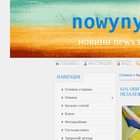
nowyn
новини news 
ГОЛОВНА
РЕЄСТРАЦІЯ
ВХІД
Головна
»
Ар
НАВІГАЦІЯ
61% ОПИ
Головна сторінка
НЕЗАЛЕЖ
Новини
Каталог статей
Блоги
Фотоальбоми
Гостьова книга
Зворотній зв'язок