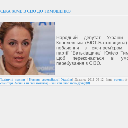
СЬКА ХОЧЕ В СІЗО ДО ТИМОШЕНКО
Народний депутат України 
Королевська (БЮТ-Батьківщина)
побачення з екс-прем'єром, 
партії "Батьківщина" Юлією Ти
щоб переконається в умо
перебування в СІЗО.
Політичні новини
|
Новини європейської України
| Додано:
2011-08-12
| Інші
останні
Коментарі. Залиш і ти свій коментар - хай світ знає твою думку(0)