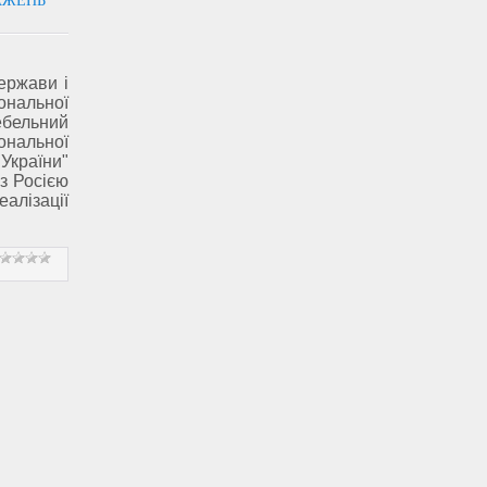
АЖЕНЬ
ержави і
нальної
ебельний
нальної
України"
з Росією
лізації