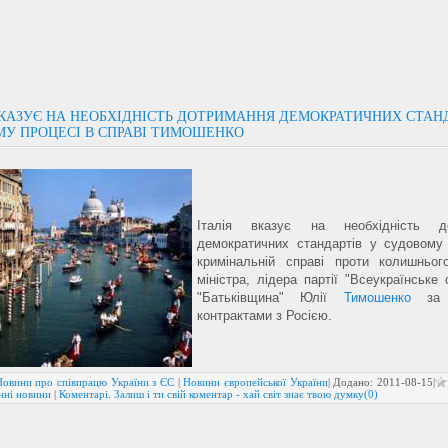
ВКАЗУЄ НА НЕОБХІДНІСТЬ ДОТРИМАННЯ ДЕМОКРАТИЧНИХ СТАН
У ПРОЦЕСІ В СПРАВІ ТИМОШЕНКО
Італія вказує на необхідність д
демократичних стандартів у судовому
кримінальній справі проти колишньог
міністра, лідера партії "Всеукраїнське 
"Батьківщина" Юлії
Тимошенко
за г
контрактами з Росією.
Новини про співпрацю України з ЄС
|
Новини європейської України
| Додано:
2011-08-15
|
нні новини
|
Коментарі. Залиш і ти свій коментар - хай світ знає твою думку(0)