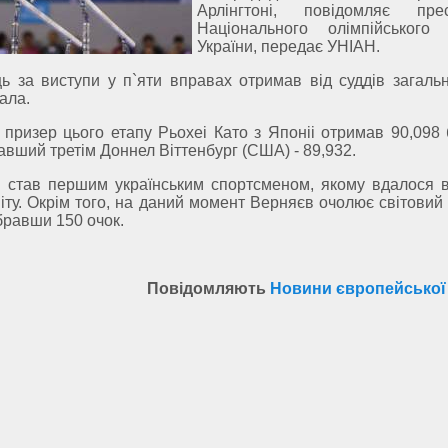
Арлінгтоні, повідомляє прес
Національного олімпійського 
України, передає УНІАН.
ць за виступи у п`яти вправах отримав від суддів загальн
ала.
 призер цього етапу Рьохеі Като з Японіі отримав 90,098 
авший третім Доннел Віттенбург (США) - 89,932.
 став першим українським спортсменом, якому вдалося 
іту. Окрім того, на даний момент Верняєв очолює світовий
бравши 150 очок.
Повідомляють
Новини європейської