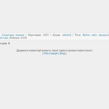
:
Спортивні новини
|
Переглядів
:
1051
|
Додав
:
adminA
|
Теги
:
Кубок світу виграв
ий гімн
|
Рейтинг
:
0.0
/
0
нтарів
:
0
Додавати коментарі можуть лише зареєстровані користувачі.
[
Реєстрація
|
Вхід
]