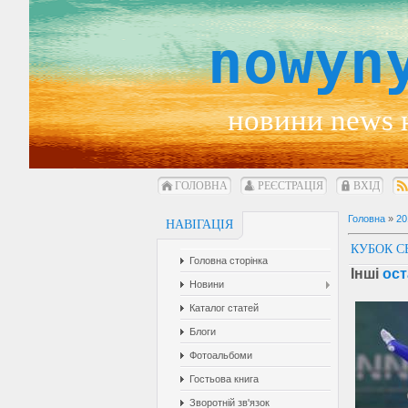
nowyn
новини news 
ГОЛОВНА
РЕЄСТРАЦІЯ
ВХІД
Головна
»
20
НАВІГАЦІЯ
КУБОК С
Головна сторінка
Інші
ост
Новини
Каталог статей
Блоги
Фотоальбоми
Гостьова книга
Зворотній зв'язок