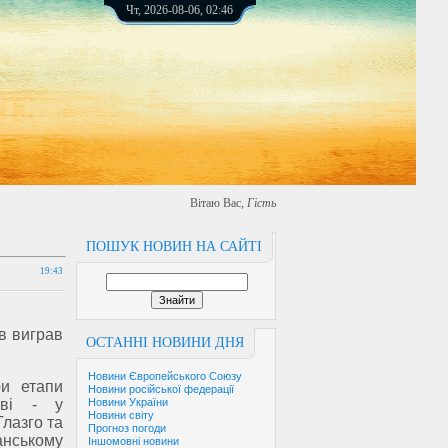
Чт, 2026-08-06, 02:46
Вітаю Вас
,
Гість
ПОШУК НОВИН НА САЙТІ
19:43
в виграв
ОСТАННІ НОВИНИ ДНЯ
Новини Європейського Союзу
ри етапи
Новини російської федерації
тві - у
Новини України
Новини світу
Глазго та
Прогноз погоди
ському
Іншомовні новини