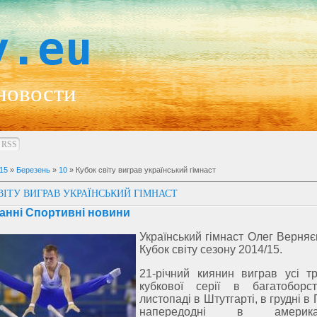
y.eu
новости
RSS
15
»
Березень
»
10
» Кубок світу виграв український гімнаст
ВІТУ ВИГРАВ УКРАЇНСЬКИЙ ГІМНАСТ
анні Спортивні новини
Український гімнаст Олег Верняє
Кубок світу сезону 2014/15.
21-річний киянин виграв усі т
кубкової серії в багатоборс
листопаді в Штутгарті, в грудні в 
напередодні в американ