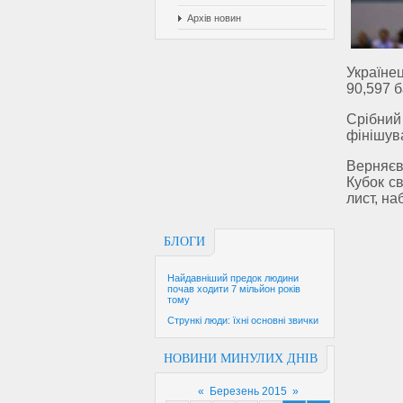
Архів новин
Україне
90,597 б
Срібний
фінішув
Верняєв
Кубок св
лист, на
БЛОГИ
Найдавніший предок людини
почав ходити 7 мільйон років
тому
Стрункі люди: їхні основні звички
НОВИНИ МИНУЛИХ ДНІВ
«
Березень 2015
»