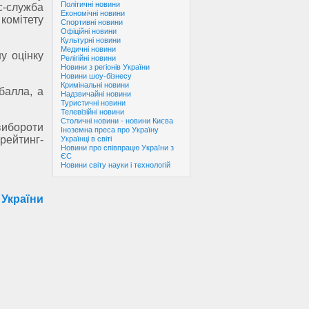
Політичні новини
-служба
Економічні новини
комітету
Спортивні новини
Офіційні новини
Культурні новини
Медичні новини
у оцінку
Релігійні новини
Новини з регіонів України
Новини шоу-бізнесу
Кримінальні новини
балла, а
Надзвичайні новини
Туристичні новини
Телевізійні новини
Столичні новини - новини Києва
вибороти
Іноземна преса про Україну
 рейтинг-
Українці в світі
Новини про співпрацю України з
ЄС
Новини світу науки і технологій
 України