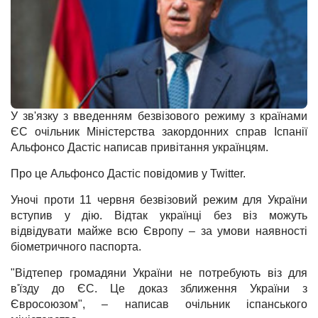
У зв'язку з введенням безвізового режиму з країнами
ЄС очільник Міністерства закордонних справ Іспанії
Альфонсо Дастіс написав привітання українцям.
Про це Альфонсо Дастіс повідомив у Twitter.
Уночі проти 11 червня безвізовий режим для України
вступив у дію. Відтак українці без віз можуть
відвідувати майже всю Європу – за умови наявності
біометричного паспорта.
"Відтепер громадяни України не потребують віз для
в'їзду до ЄС. Це доказ зближення України з
Євросоюзом", – написав очільник іспанського