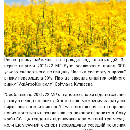
Ринок ріпаку найменше постраждав від воєнних дій. За
перше півріччя 2021/22 МР було реалізовано понад 98%
усього експортного потенціалу. Частка експорту у врожаї
ріпаку перевищила 90%. Про це заявила аналітик олійного
ринку "УкрАгроКонсалт" Світлана Купрєєва.
"Особливістю 2021/22 МР є відносно високі відвантаження
ріпаку в період воєнних дій, що стало можливим за рахунок
вирішення логістичних проблем, відновлення та створення
нових логістичних ланцюжків за наявності попиту з боку
країн ЄС. Ця тенденція відзначалася за останні три місяці,
коли щомісячний експорт перевищував середній показник