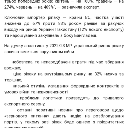
трьох попередніх років: квітень — на 160%, травень — на
274%, червень — на 469%", — зазначила експерт.
Ключовий імпортер ріпаку — країни ЄС, частка участі
знижена до 67% проти 83% роком раніше за рахунок
виходу на ринок України Пакистану (12% всього експорту)
та нарощування закупівель з боку Бангладеш.
На думку аналітика, у 2022/23 МР український ринок ріпаку
залишатиметься заручником війни:
небезпека та непередбачені втрати під час збирання
врожаю;
ціна ріпаку на внутрішньому ринку на 32% нижча за
торішню;
низький ступінь укладання форвардних контрактів в
умовах війни та невизначеності;
проблеми логістики призведуть до тривалого
експортного сезону;
останні позитивні новини про переговори щодо
«зернового питання» дають надію на розблокування
портів, у такому разі ріпак буде однією з пріоритетних