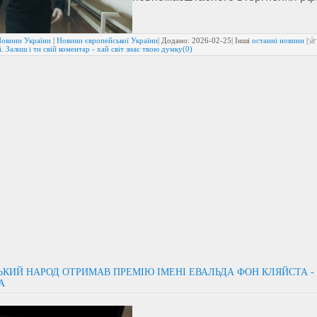
овини України
|
Новини європейської України
| Додано:
2026-02-25
| Інші
останні новини
|
. Залиш і ти свій коментар - хай світ знає твою думку(0)
ЬКИЙ НАРОД ОТРИМАВ ПРЕМІЮ ІМЕНІ ЕВАЛЬДА ФОН КЛЯЙСТА -
А