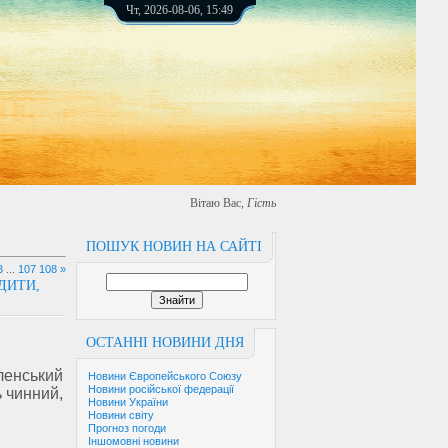
Чт, 2026-08-06, 15:49
Вітаю Вас
,
Гість
ПОШУК НОВИН НА САЙТІ
3
...
107
108
»
ДИТИ,
ОСТАННІ НОВИНИ ДНЯ
ленський
Новини Європейського Союзу
Новини російської федерації
ь чинний,
Новини України
Новини світу
Прогноз погоди
Іншомовні новини