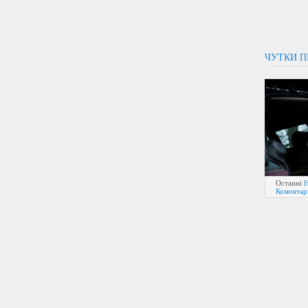
ЧУТКИ П
Останні
Н
Коментарі