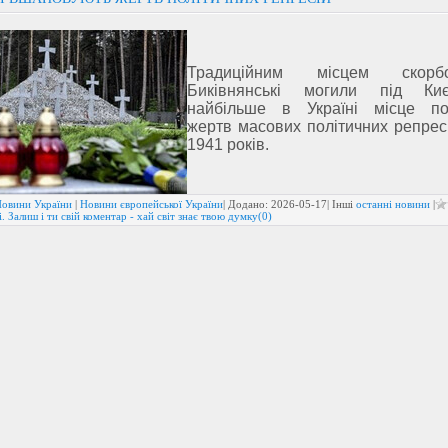
Традиційним місцем скор
Биківнянські могили під К
найбільше в Україні місце по
жертв масових політичних репрес
1941 років.
овини України
|
Новини європейської України
| Додано:
2026-05-17
| Інші
останні новини
|
. Залиш і ти свій коментар - хай світ знає твою думку(0)