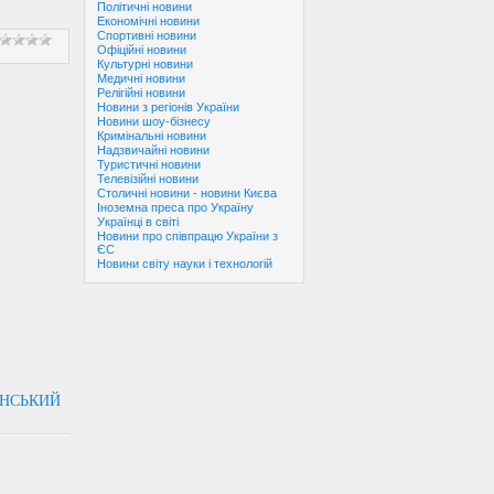
Політичні новини
Економічні новини
Спортивні новини
Офіційні новини
Культурні новини
Медичні новини
Релігійні новини
Новини з регіонів України
Новини шоу-бізнесу
Кримінальні новини
Надзвичайні новини
Туристичні новини
Телевізійні новини
Столичні новини - новини Києва
Іноземна преса про Україну
Українці в світі
Новини про співпрацю України з
ЄС
Новини світу науки і технологій
ЕНСЬКИЙ