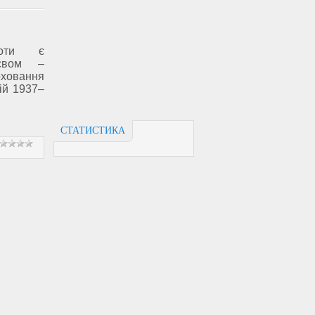
боти є
иєвом –
ховання
ій 1937–
СТАТИСТИКА