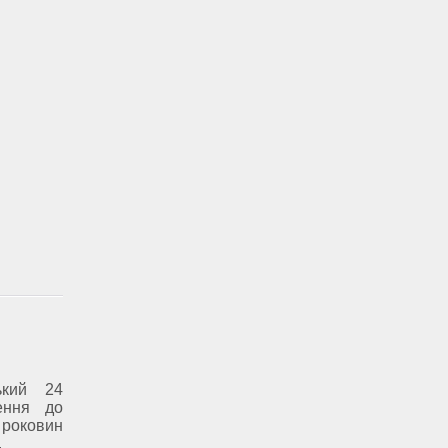
ький 24
ення до
роковин
.