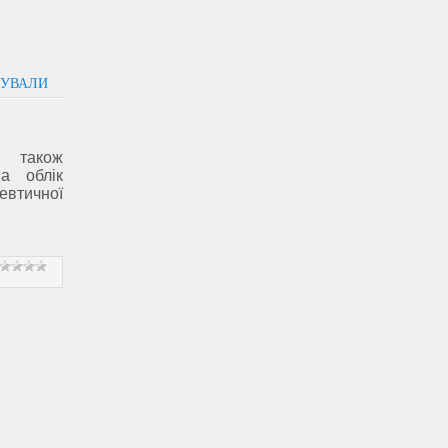
ТУВАЛИ
 також
а облік
втичної