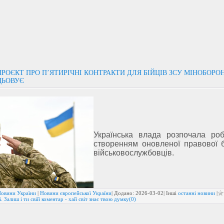
РОЄКТ ПРО П’ЯТИРІЧНІ КОНТРАКТИ ДЛЯ БІЙЦІВ ЗСУ МІНОБОРО
ЦЬОВУЄ
Українська влада розпочала ро
створенням оновленої правової 
військовослужбовців.
овини України
|
Новини європейської України
| Додано:
2026-03-02
| Інші
останні новини
|
. Залиш і ти свій коментар - хай світ знає твою думку(0)