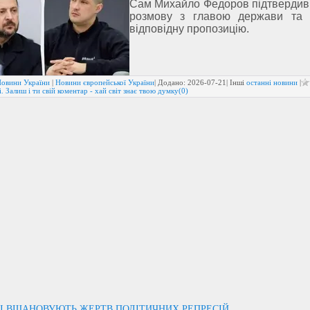
Сам Михайло Федоров підтвердив
розмову з главою держави та 
відповідну пропозицію.
овини України
|
Новини європейської України
| Додано:
2026-07-21
| Інші
останні новини
|
. Залиш і ти свій коментар - хай світ знає твою думку(0)
НІ ВШАНОВУЮТЬ ЖЕРТВ ПОЛІТИЧНИХ РЕПРЕСІЙ