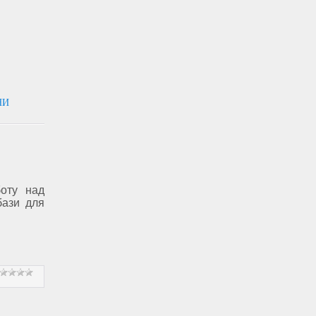
НИ
боту над
бази для