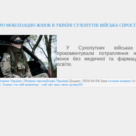
РО МОБІЛІЗАЦІЮ ЖІНОК В УКРАЇНІ СУХОПУТНІ ВІЙСЬКА СПРОС
У Сухопутних військах
прокоментували потрапляння н
жінок без медичної та фармаце
освіти.
овини України
|
Новини європейської України
| Додано:
2026-04-04
| Інші
останні новини
|
. Залиш і ти свій коментар - хай світ знає твою думку(0)