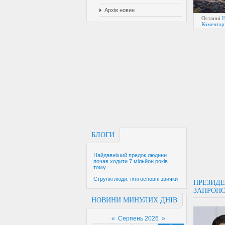
Архів новин
Останні
Н
Коментарі
БЛОГИ
Найдавніший предок людини
почав ходити 7 мільйон років
тому
Стрункі люди: їхні основні звички
ПРЕЗИДЕ
ЗАПРОПО
НОВИНИ МИНУЛИХ ДНІВ
«
Серпень 2026
»