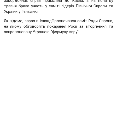
закордонних справ приїздила до Києва, а на початку
травня брала участь у саміті лідерів Північної Європи та
України у Гельсінкі.
Як відомо, зараз в Ісландії розпочався саміт Ради Європи,
на якому обговорять покарання Росії за вторгнення та
запропоновану Україною "формулу миру".