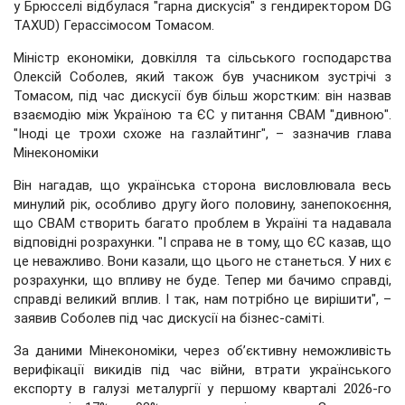
у Брюсселі відбулася "гарна дискусія" з гендиректором DG
TAXUD) Герассімосом Томасом.
Міністр економіки, довкілля та сільського господарства
Олексій Соболев, який також був учасником зустрічі з
Томасом, під час дискусії був більш жорстким: він назвав
взаємодію між Україною та ЄС у питання CBAM "дивною".
"Іноді це трохи схоже на газлайтинг", – зазначив глава
Мінекономіки
Він нагадав, що українська сторона висловлювала весь
минулий рік, особливо другу його половину, занепокоєння,
що CBAM створить багато проблем в Україні та надавала
відповідні розрахунки. "І справа не в тому, що ЄС казав, що
це неважливо. Вони казали, що цього не станеться. У них є
розрахунки, що впливу не буде. Тепер ми бачимо справді,
справді великий вплив. І так, нам потрібно це вирішити", –
заявив Соболев під час дискусії на бізнес-саміті.
За даними Мінекономіки, через об’єктивну неможливість
верифікації викидів під час війни, втрати українського
експорту в галузі металургії у першому кварталі 2026-го