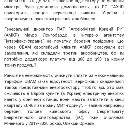
склали від 17% до 93% – залежно від сектору. За словами
міністра, була досягнута домовленість, що DG TAXUD
прискорять процес верифікації викидів України і
запропонують практичні рішення для бізнесу.
Генеральний директор ПАТ "ArcelorMittal Кривий Ріг"
(АМКР) Мауро Лонгобардо в інтерв’ю агентству
"Інтерфакс-Україна" на початку березня повідомив, що
через CBAM європейські клієнти АМКР скасували всі
замовлення, які складали третин виробництва, бо їм
потрібно додатково платити від $60 до $90 за кожну
тонну продукції.
Раніше на неможливість уникнути сплати за максимальним
тарифом CBAM із-за відсутності верифікації скаржилися
також представники енергосектору. "Тобто всі, хто мав
сміливість в Європі купити (в Україні) електричну енергію,
навіть у сонячної станції, вони мають заплатити в кінці
кварталу EUR68 за кожну МВт-годину", – заявив наприкінці
березня голова київського офісу Секретаріату
Енергетичного співтовариства (ЕС), який очолював
Міненерго у 2019-2020 роках, Олексій Оржель.