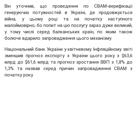
Він уточнив, що проведення по CBAM-верифікації
генеруючих потужностей в Україні, де продовжується
війна, у цьому році та на початку наступного
малоймовірно, бо попит на цю послугу зараз дуже великий,
у тому числі серед балканських країн, по яким також
болюче вдарило запровадження цього механізму.
Національний банк України у квітневому Інфляційному звіті
зменшив прогноз експорту з України цього року з $63,6
млрд до $61,6 млрд та прогноз зростання ВВП з 1,8% до
1,3% та назвав серед причин запровадження CBAM з
початку року