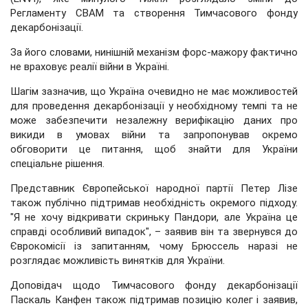
Регламенту CBAM та створення Тимчасового фонду
декарбонізації.
За його словами, нинішній механізм форс-мажору фактично
не враховує реалії війни в Україні.
Шагім зазначив, що Україна очевидно не має можливостей
для проведення декарбонізації у необхідному темпі та не
може забезпечити незалежну верифікацію даних про
викиди в умовах війни та запропонував окремо
обговорити це питання, щоб знайти для України
спеціальне рішення.
Представник Європейської народної партії Петер Лізе
також публічно підтримав необхідність окремого підходу.
"Я не хочу відкривати скриньку Пандори, але Україна це
справді особливий випадок", – заявив він та звернувся до
Єврокомісії із запитанням, чому Брюссель наразі не
розглядає можливість винятків для України.
Доповідач щодо Тимчасового фонду декарбонізації
Паскаль Канфен також підтримав позицію колег і заявив,