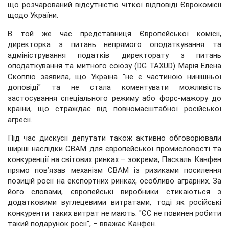
що розчарований відсутністю чіткої відповіді Єврокомісії
щодо України.
В той же час представниця Європейської комісії,
директорка з питань непрямого оподаткування та
адміністрування податків директорату з питань
оподаткування та митного союзу (DG TAXUD) Марія Елена
Скоппіо заявила, що Україна "не є частиною нинішньої
доповіді" та не стала коментувати можливість
застосування спеціального режиму або форс-мажору до
країни, що страждає від повномасштабної російської
агресії.
Під час дискусії депутати також активно обговорювали
ширші наслідки CBAM для європейської промисловості та
конкуренції на світових ринках – зокрема, Паскаль Канфен
прямо пов’язав механізм CBAM із ризиками посилення
позицій росії на експортних ринках, особливо аграрних. За
його словами, європейські виробники стикаються з
додатковими вуглецевими витратами, тоді як російські
конкуренти таких витрат не мають. "ЄС не повинен робити
такий подарунок росії", – вважає Канфен.