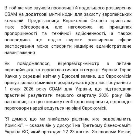
В той же час звучали пропозиції й подальшого розширення
CBAM на додаткові митні коди для захисту європейських
компаній. Представниця Єврокомісії Скоппіо привітала
таке обговорення, але наголосила на принципах
пропорційності та технічної здійсненності, а також
попередила, що надто широке розширення сфери
застосування може створити надмірне адміністративне
навантаження.
Як повідомлялося, віцепрем’єр-міністр з питань
європейської та євроатлантичної інтеграції України Тарас
Качка у середині квітня у Брюселі заявив, що Єврокомісія
припустилася помилки в розрахунках щодо застосування з
1 січня 2026 року CBAM для України, що підтвердили
практичні результати першого кварталу 2026 року. Він
наголосив, що цю помилку необхідно виправити, відповідні
переговори наразі ведуться на рівні Єврокомісії.
"Я думаю, що ми знайдемо рішення, яке задовільнить
Комісію", – сказав він у дискусії на Третьому бізнес-саміті
Україна-ЄС, який проходив 22-23 квітня. За словами Качки,