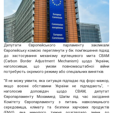
Депутати Європейського парламенту закликали
Європейську комісію переглянути у бік пом’якшення підхід
до застосування механізму вуглецевого мита CBAM
(Carbon Border Adjustment Mechanism) щодо України,
наголосивши, що умови повномасштабної війни
потребують окремого режиму або спеціальних винятків.
"Я не можу уявити, яка ситуація підпадає під форс-мажор,
якщо воєнні обставини України не підпадають", –
наголосив доповідач щодо CBAM, депутат
Європарламенту Мохаммед Шагім під час засідання
Комітету Європарламенту з питань навколишнього
середовища, клімату та безпеки харчових продуктів
(ENVI), яке минулого тижня розглядало зміни до