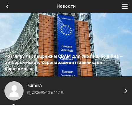
Новости
Розглянути спецрежим CBAM для України, бо війна –
це форс-мажор, Європарламенті закликали
Єврокомісію
adminA
2026-05-13 в 11:10