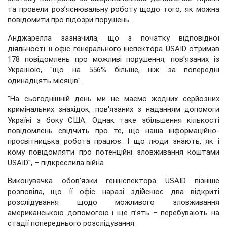
та провели роз’яснювальну роботу щодо того, як можна
повідомити про підозри порушень.
Анджарелла зазначила, що з початку відповідної
діяльності її офіс генерального інспектора USAID отримав
178 повідомлень про можливі порушення, пов'язаних із
Україною, "що на 556% більше, ніж за попередні
одинадцять місяців".
"На сьогоднішній день ми не маємо жодних серйозних
кримінальних знахідок, пов'язаних з наданням допомоги
Україні з боку США. Однак таке збільшення кількості
повідомлень свідчить про те, що наша інформаційно-
просвітницька робота працює. І що люди знають, як і
кому повідомляти про потенційні зловживання коштами
USAID", – підкреслила війна.
Виконувачка обов’язки генінспектора USAID пізніше
розповіла, що її офіс наразі здійснює два відкриті
розслідування щодо можливого зловживання
американською допомогою і ще п’ять – перебувають на
стадії попереднього розслідування.