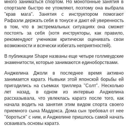
много заниматься спортом. Но монотонные занятия в
спортзале быстро ее утомляют, поэтому она выбрала
"крав мага". Занятия с инструктором помогают
Рафаэли держать себя в тонусе и дают ей уверенность
в том, что в экстремальных ситуациях она сможет
постоять за себя (хотя инструкторы, как правило,
рекомендуют ученикам критически оценивать свои
возможности и всячески избегать неприятностей).
В публикации Shape названы еще четыре голливудские
знаменитости, которые занимаются единоборствами.
Анджелина Джоли в последнее время активно
занимается каратэ. Нывыки этой японской борьбы ей
пригодились на съемках триллера "Солт". Несколько
лет назад, в одном из интервью Анджелина
рассказывала, что увлеклась каратэ после того, как
начала водить на занятия этим видом спорта своего
приемного сына Маддокса. Дома сын требовал от нее
"бороться" с ним, и Анджелине пришлось самой начать
осваивать основы каратэ.