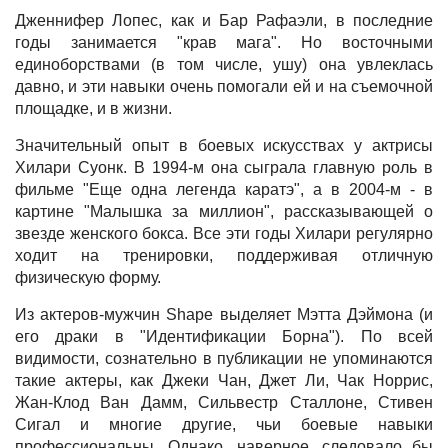
Дженнифер Лопес, как и Бар Рафаэли, в последние
годы занимается "крав мага". Но восточными
единоборствами (в том числе, ушу) она увлеклась
давно, и эти навыки очень помогали ей и на съемочной
площадке, и в жизни.
Значительный опыт в боевых искусствах у актрисы
Хилари Суонк. В 1994-м она сыграла главную роль в
фильме "Еще одна легенда каратэ", а в 2004-м - в
картине "Малышка за миллион", рассказывающей о
звезде женского бокса. Все эти годы Хилари регулярно
ходит на тренировки, поддерживая отличную
физическую форму.
Из актеров-мужчин Shape выделяет Мэтта Дэймона (и
его драки в "Идентификации Борна"). По всей
видимости, сознательно в публикации не упоминаются
такие актеры, как Джеки Чан, Джет Ли, Чак Норрис,
Жан-Клод Ван Дамм, Сильвестр Сталлоне, Стивен
Сигал и многие другие, чьи боевые навыки
профессиональны. Однако, наверное, следовало бы