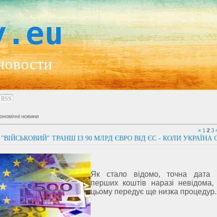
y.eu
новости
RSS
ономічні новини
«
1
2
3
"ВІЙСЬКОВИЙ" ТРАНШ ІЗ 90 МЛРД ЄВРО ВІД ЄС - КОЛИ УКРАЇНА
Як стало відомо, точна дата 
перших коштів наразі невідома, 
цьому передує ще низка процедур.