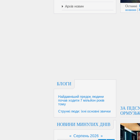
Останні
Архів новин
новини
|
БЛОГИ
Найдавніший предок людини
почав ходити 7 мільйон років
тому
ЗА ПІДС
Стрункі люди: їхні основні звички
ОРМУЗЬК
НОВИНИ МИНУЛИХ ДНІВ
«
Серпень 2026
»