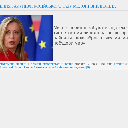
ЕННЯ ЗАКУПІВЛІ РОСІЙСЬКОГО ГАЗУ МЕЛОНІ ВИКЛЮЧИЛА
Ми не повинні забувати, що еко
тиск, який ми чинили на росію, зр
найсильнішою зброєю, яку ми м
побудови миру.
Економічні новини
|
Новини європейської України
| Додано:
2026-04-16
| Інші
останні
Коментарі. Залиш і ти свій коментар - хай світ знає твою думку(0)