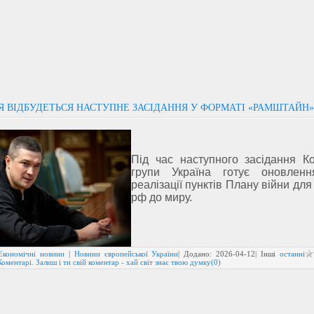
НЯ ВІДБУДЕТЬСЯ НАСТУПНЕ ЗАСІДАННЯ У ФОРМАТІ «РАМШТАЙН»
Під час наступного засідання Ко
групи Україна готує оновлен
реалізації пунктів Плану війни дл
рф до миру.
Економічні новини
|
Новини європейської України
| Додано:
2026-04-12
| Інші
останні
Коментарі. Залиш і ти свій коментар - хай світ знає твою думку(0)