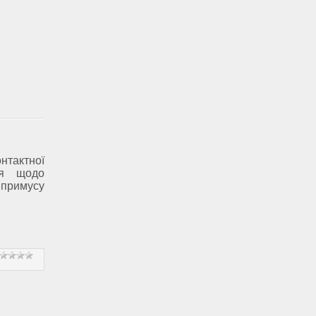
нтактної
ня щодо
я примусу