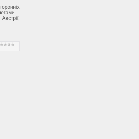
оронніх
легами –
Австрії,