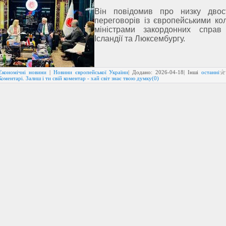
Він повідомив про низку двост
переговорів із європейськими ко
міністрами закордонних справ 
Ісландії та Люксембургу.
Економічні новини
|
Новини європейської України
| Додано:
2026-04-18
| Інші
останні
Коментарі. Залиш і ти свій коментар - хай світ знає твою думку(0)