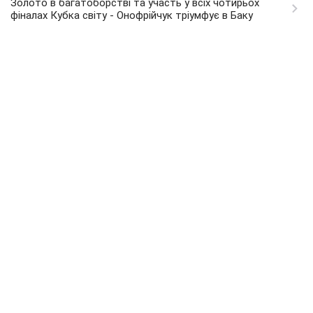
Золото в багатоборстві та участь у всіх чотирьох
фіналах Кубка світу - Онофрійчук тріумфує в Баку