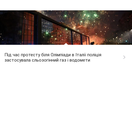
Під час протесту біля Олімпіади в Італії поліція
застосувала сльозогінний газ і водомети