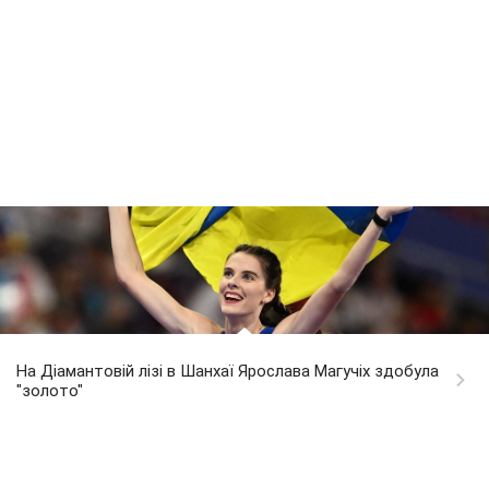
На Діамантовій лізі в Шанхаї Ярослава Магучіх здобула
"золото"