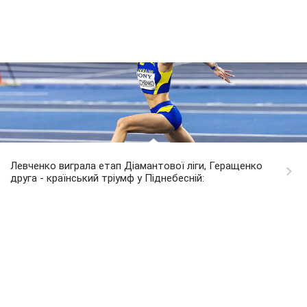
Левченко виграла етап Діамантової ліги, Геращенко
друга - країнський тріумф у Піднебесній: