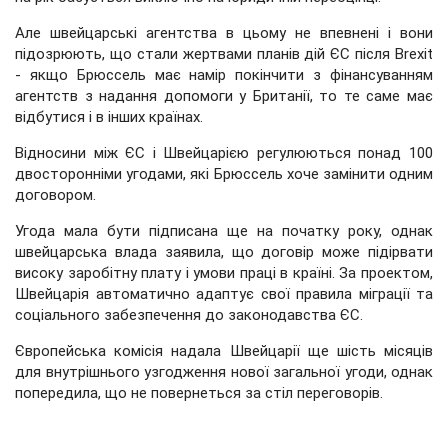
Але швейцарські агентства в цьому не впевнені і вони
підозрюють, що стали жертвами планів дій ЄС після Brexit
- якщо Брюссель має намір покінчити з фінансуванням
агентств з надання допомоги у Британії, то те саме має
відбутися і в інших країнах.
Відносини між ЄС і Швейцарією регулюються понад 100
двосторонніми угодами, які Брюссель хоче замінити одним
договором.
Угода мала бути підписана ще на початку року, однак
швейцарська влада заявила, що договір може підірвати
високу заробітну плату і умови праці в країні. За проектом,
Швейцарія автоматично адаптує свої правила міграції та
соціального забезпечення до законодавства ЄС.
Європейська комісія надала Швейцарії ще шість місяців
для внутрішнього узгодження нової загальної угоди, однак
попередила, що не повернеться за стіл переговорів.