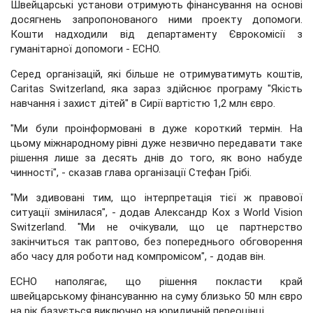
Швейцарські установи отримують фінансування на основі
досягнень запропонованого ними проекту допомоги.
Кошти надходили від департаменту Єврокомісії з
гуманітарної допомоги - ECHO.
Серед організацій, які більше не отримуватимуть коштів,
Caritas Switzerland, яка зараз здійснює програму "Якість
навчання і захист дітей" в Сирії вартістю 1,2 млн євро.
"Ми були проінформовані в дуже короткий термін. На
цьому міжнародному рівні дуже незвично передавати таке
рішення лише за десять днів до того, як воно набуде
чинності", - сказав глава організації Стефан Грібі.
"Ми здивовані тим, що інтерпретація тієї ж правової
ситуації змінилася", - додав Александр Кох з World Vision
Switzerland. "Ми не очікували, що це партнерство
закінчиться так раптово, без попереднього обговорення
або часу для роботи над компромісом", - додав він.
ECHO наполягає, що рішення покласти край
швейцарському фінансуванню на суму близько 50 млн євро
на рік базується виключно на юридичній переоцінці.