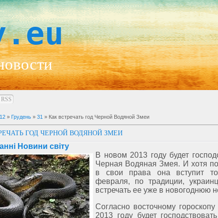
y.eu
новости
RSS
12
»
Грудень
»
31
» Как встречать год Черной Водяной Змеи
РЕЧАТЬ ГОД ЧЕРНОЙ ВОДЯНОЙ ЗМЕИ
анні Новини світу
В новом 2013 году будет господ
Черная Водяная Змея. И хотя п
в свои права она вступит то
февраля, по традиции, украин
встречать ее уже в новогоднюю н
Согласно восточному гороскопу
2013 году будет господствоват