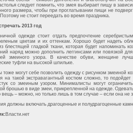
астолья следует помнить, что змея выбирает пищу в зависи
нного размера, чтобы при проглатывании пищи не подверг
 Поэтому не стоит переедать во время праздника.
стречать 2013 год
ничной одежде стоит отдать предпочтение серебристым
зеленым цветам и их оттенкам. Хорошо будет надеть об
из блестящей гладкой ткани, которая будет напоминать ко
ний наряд можно дополнить леггинсами или повязкой для
ией змеиного узора. В качестве обуви, женщине лучш
еские туфли на высокой шпильке.
 тоже могут себе позволить одежду с рисунком змеиной ко
я на такой экстравагантный костюм сложно, то подойдет
стук со змеиным узором. Минималисты могут ограничит
ой брошью в виде змеи, прикрепленной на одежде. Одевать
 вещь – можно, но только лишь в том случае – если она не 
ия должны включать драгоценные и полудрагоценные камн
к:
Власти.нет