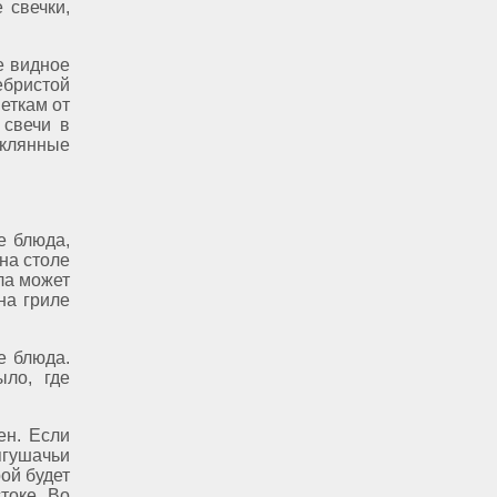
 свечки,
е видное
бристой
еткам от
 свечи в
клянные
е блюда,
 на столе
ла может
на гриле
е блюда.
ыло, где
ен. Если
ягушачьи
рой будет
токе. Во