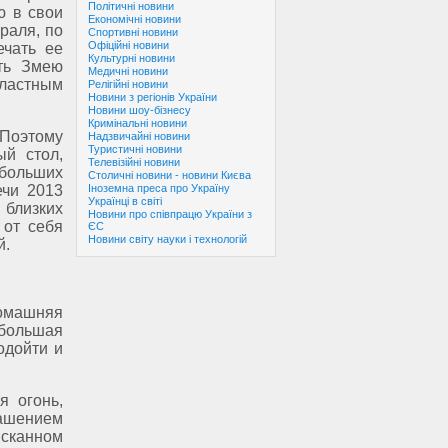
Політичні новини
ю в свои
Економічні новини
раля, по
Спортивні новини
Офіційні новини
ечать ее
Культурні новини
ть Змею
Медичні новини
ластным
Релігійні новини
Новини з регіонів України
Новини шоу-бізнесу
Кримінальні новини
 Поэтому
Надзвичайні новини
Туристичні новини
ый стол,
Телевізійні новини
 больших
Столичні новини - новини Києва
ечи 2013
Іноземна преса про Україну
Українці в світі
 близких
Новини про співпрацю України з
 от себя
ЄС
Новини світу науки і технологій
й.
омашняя
ебольшая
одойти и
я огонь,
рашением
сканном