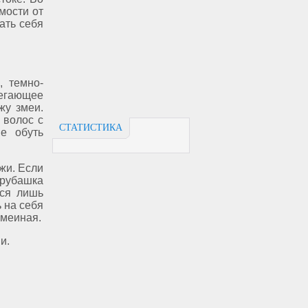
мости от
ать себя
, темно-
легающее
жу змеи.
 волос с
СТАТИСТИКА
е обуть
жи. Если
 рубашка
ься лишь
 на себя
змеиная.
и.