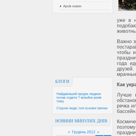
Архів новин
уже в 
подоба
животны
Важно з
постара
чтобы и
праздни
года ид
друзей.
мрачные
БЛОГИ
Как укр
Найдавніший предок людини
Лучше 
почав ходити 7 мільйон років
обстано
тому
речка и
Стрункі люди: їхні основні звички
бассейн
НОВИНИ МИНУЛИХ ДНІВ
Космиче
поэтому
«
Грудень 2012
»
праздн