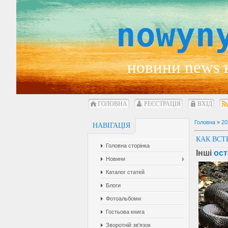
nowyn
новини news 
ГОЛОВНА
РЕЄСТРАЦІЯ
ВХІД
Головна
»
20
НАВІГАЦІЯ
КАК ВСТ
Головна сторінка
Інші
ост
Новини
Каталог статей
Блоги
Фотоальбоми
Гостьова книга
Зворотній зв'язок