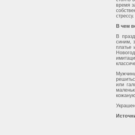
время з
собстве
стрессу.
В чем в
В празд
синим, 
платье 
Новогод
имитац
классич
Мужчины
решитьс
или гал
маленьк
кожаную
Украшен
Источни