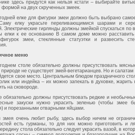
нике здесь придутся как нельзя кстати – выбирайте витые
 формой на двух скрученных змеек.
годней елке для фигурки змеи должно быть выбрано само
 Саму елку украсьте переливающимися шарами и сере
. Электрические гирлянды должны змейкой спускаться по в
 елки к ее основанию В самом доме можно расставить
фигурок змеи, стеклянные статуэтки и развесить сте
ия.
ичное меню
годнем столе обязательно должны присутствовать мясны
в природе не существует змей-вегетарианцев. Но и салатам
йдется свое место. Центральным блюдом праздничного сто
ролик или индейка – их можно запекать в духовке, жарить 
ить на сковороде.
е обязательно должны присутствовать редкие и необычны
есные закуски нужно украсить зеленью (чтобы змее б
я) и порезанными отварными яйцами.
 змея очень любит рыбу, здесь выбор ничем не огранич
остей есть гурманы, то для них можно приготовить и л
ередину стола обязательно следует украсить вазой, в кото
веточка сосны – символ долголетия и благополучия на Вос