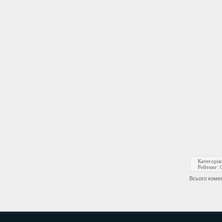
Категорія
Рейтинг
:
Всього коме