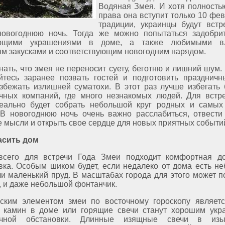
Водяная Змея. И хотя полность
права она вступит только 10 фев
традиции, украинцы будут встр
новогоднюю ночь. Тогда же можно попытаться задобри
ющими украшениями в доме, а также любимыми в
м закусками и соответствующим новогодним нарядом.
нать, что змея не переносит суету, беготню и лишний шум.
йтесь заранее позвать гостей и подготовить праздничн
збежать излишней суматохи. В этот раз лучше избегать
чных компаний, где много незнакомых людей. Для встр
еально будет собрать небольшой круг родных и самых
 В новогоднюю ночь очень важно расслабиться, отвести
 мысли и открыть свое сердце для новых приятных событи
асить дом
всего для встречи Года Змеи подходит комфортная д
вка. Особым шиком будет, если недалеко от дома есть н
ли маленький пруд. В масштабах города для этого может п
, и даже небольшой фонтанчик.
ским элементом змеи по восточному гороскопу являетс
 камин в доме или горящие свечи станут хорошим ук
ичной обстановки. Длинные изящные свечи в изы