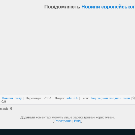
Повідомляють
Новини європейської
:
Новини світу
|
Переглядів
:
2363
|
Додав
:
adminA
|
Теги
:
Год черной водяной змеи
|
0.0
/
0
нтарів
:
0
Додавати коментарі можуть лише зареєстровані користувачі.
[
Реєстрація
|
Вхід
]