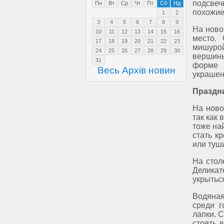
подсвеч
Пн
Вт
Ср
Чт
Пт
Сб
Нд
похожие
1
2
3
4
5
6
7
8
9
На ново
10
11
12
13
14
15
16
место.
17
18
19
20
21
22
23
мишурой
24
25
26
27
28
29
30
вершины
31
форме 
Весь Архів новин
украшен
Праздн
На ново
так как 
тоже на
стать к
или туш
На стол
Деликат
укрытьс
Водяная
среди г
лапки. С
стоять 