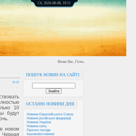
Сб, 2026-08-08, 19:11
Вітаю Вас
,
Гість
ПОШУК НОВИН НА САЙТІ
16:32
ствовать
олностью
ОСТАННІ НОВИНИ ДНЯ
лько 10
цы будут
Новини Європейського Союзу
очь.
Новини російської федерації
Новини України
Новини світу
 в новом
Прогноз погоди
ь Черная
Іншомовні новини