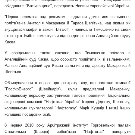
об'єднання "Батьківщина", передають
Новини європейської України
.
"Перша перемога над режимом - вдалося домогтися звільнення
політв'язнів Анатолія Макаренка й Тараса Шепітька, над якими рік
знущалася мафія в законі. Вітаю!", - написала Тимошенко на своїй
сторінці в Twitter, коментуючи відповідне рішення Апеляційного суду
Києва.
У повідомленні також сказано, що
Тимошенко
поїхала в
Апеляційний суд Києва, щоб особисто привітати їх зі звільненням.
Раніше Апеляційний суд Києва звільнив з-під арешту Макаренка й
Шепітька.
Обвинувачення в справі про розтрату газу, що належав компанії
"РосУкрЕнерго" (Швейцарія), були пред'явлені Макаренку,
колишньому першому заступникові голови правління Національної
акціонерної компанії "Нафтогаз України" Ігореві Діденку, Шепітьку,
колишньому бухгалтерові "Нафтогазу" Марії Кушнір і низці інших
колишніх посадових осіб.
8 червня 2010 року Арбітражний інститут Торговельної палати
Стокгольма (Швеція) зобов'язав "Нафтогаз" повернути