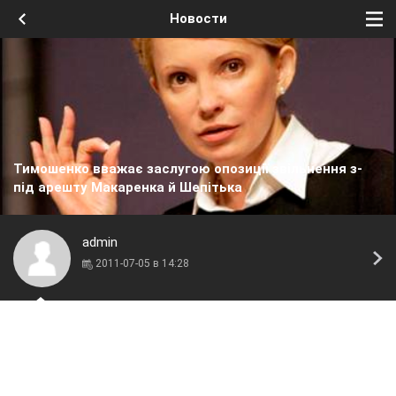
Новости
Тимошенко вважає заслугою опозиції звільнення з-
під арешту Макаренка й Шепітька
admin
2011-07-05 в 14:28