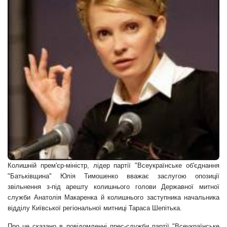
Колишній прем'єр-міністр, лідер партії "Всеукраїнське об'єднання
"Батьківщина" Юлія
Тимошенко вважає заслугою опозиції
звільнення з-під арешту колишнього голови Державної митної
служби Анатолія Макаренка й колишнього заступника начальника
відділу Київської регіональної митниці Тараса Шепітька.
Про це сказано в повідомленні прес-служби партії "Всеукраїнське