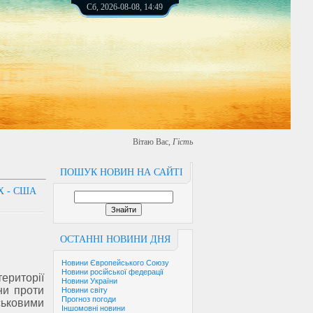
Сб, 2026-08-08, 14:49
Вітаю Вас
,
Гість
ПОШУК НОВИН НА САЙТІ
Х - США
ОСТАННІ НОВИНИ ДНЯ
Новини Європейського Союзу
Новини російської федерації
ериторії
Новини України
йни проти
Новини світу
Прогноз погоди
ьковими
Іншомовні новини