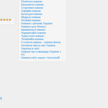
Політичні новини
Економічні новини
Спортивні новини
Офіційні новини
Культурні новини
Медичні новини
Релігійні новини
Новини з регіонів України
Новини шоу-бізнесу
Кримінальні новини
Надзвичайні новини
Туристичні новини
Телевізійні новини
Столичні новини - новини Києва
Іноземна преса про Україну
Українці в світі
Новини про співпрацю України з
ЄС
Новини світу науки і технологій
И