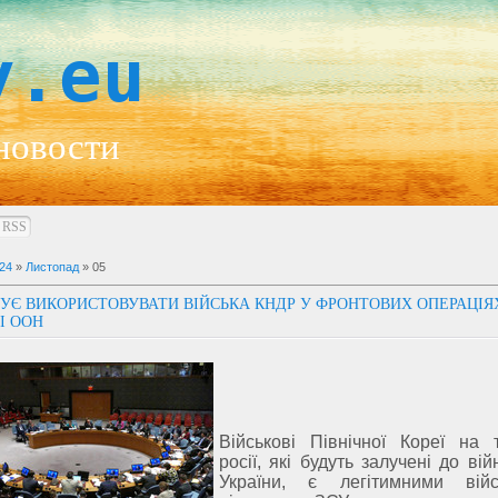
y.eu
новости
RSS
24
»
Листопад
»
05
УЄ ВИКОРИСТОВУВАТИ ВІЙСЬКА КНДР У ФРОНТОВИХ ОПЕРАЦІЯ
І ООН
Військові Північної Кореї на т
росії, які будуть залучені до ві
України, є легітимними війс