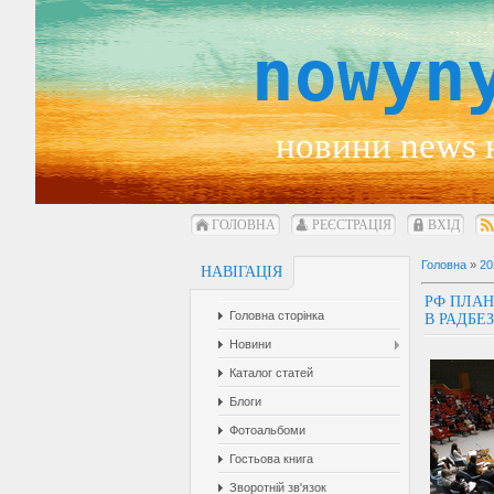
nowyn
новини news 
ГОЛОВНА
РЕЄСТРАЦІЯ
ВХІД
Головна
»
20
НАВІГАЦІЯ
РФ ПЛАН
Головна сторінка
В РАДБЕЗ
Новини
Каталог статей
Блоги
Фотоальбоми
Гостьова книга
Зворотній зв'язок