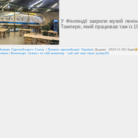
У Фінляндії закрили музей ленін
Тампере, який працював там із 19
Новини Європейського Союзу
|
Новини європейської України
| Додано:
2024-11-05
| Інші
новини
|
Коментарі. Залиш і ти свій коментар - хай світ знає твою думку(0)