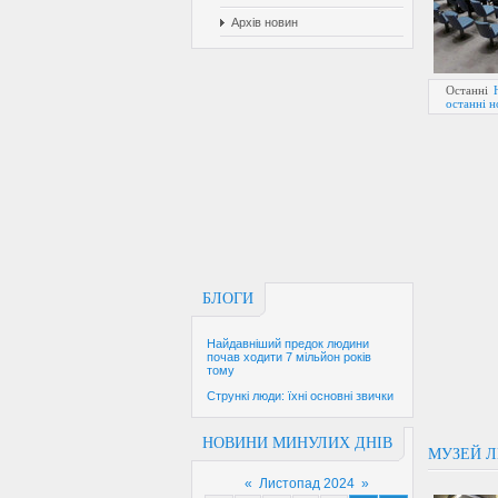
Архів новин
Останні
останні 
БЛОГИ
Найдавніший предок людини
почав ходити 7 мільйон років
тому
Стрункі люди: їхні основні звички
НОВИНИ МИНУЛИХ ДНІВ
МУЗЕЙ Л
«
Листопад 2024
»