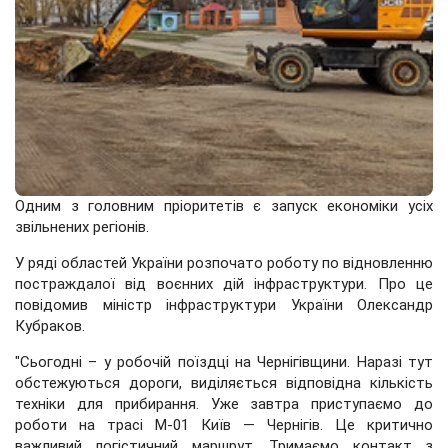
Одним з головним пріоритетів є запуск економіки усіх
звільнених регіонів.
У ряді областей України розпочато роботу по відновленню
постраждалої від воєнних дій інфраструктури. Про це
повідомив міністр інфраструктури України Олександр
Кубраков.
"Сьогодні – у робочій поїздці на Чернігівщини. Наразі тут
обстежуються дороги, виділяється відповідна кількість
техніки для прибирання. Уже завтра приступаємо до
роботи на трасі М-01 Київ — Чернігів. Це критично
важливий логістичний маршрут. Тримаємо контакт з