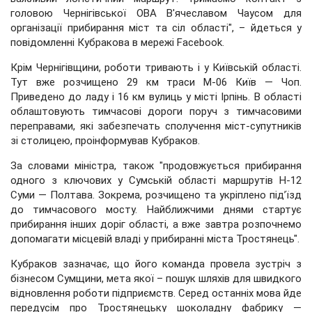
головою Чернігівської ОВА В'ячеславом Чаусом для
організації прибирання міст та сіл області", – йдеться у
повідомленні Кубракова в мережі Facebook.
Крім Чернігівщини, роботи тривають і у Київській області.
Тут вже розчищено 29 км траси М-06 Київ — Чоп.
Приведено до ладу і 16 км вулиць у місті Ірпінь. В області
облаштовують тимчасові дороги поруч з тимчасовими
переправами, які забезпечать сполучення міст-супутників
зі столицею, проінформував Кубраков.
За словами міністра, також "продовжується прибирання
одного з ключових у Сумській області маршрутів Н-12
Суми — Полтава. Зокрема, розчищено та укріплено під’їзд
до тимчасового мосту. Найближчими днями стартує
прибирання інших доріг області, а вже завтра розпочнемо
допомагати місцевій владі у прибиранні міста Тростянець".
Кубраков зазначає, що його команда провела зустріч з
бізнесом Сумщини, мета якої – пошук шляхів для швидкого
відновлення роботи підприємств. Серед останніх мова йде
передусім про Тростянецьку шоколадну фабрику —