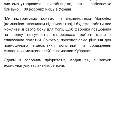
системо-утворююче виробництво, яке забезпечує
близько 1100 робочих місць в Україні.
"Ми підтримуємо контакт з керівництвом Mondelez
(компанією-власником підприємства), і будемо робити все
можливе зі свого боку для того, щоб фабрика працювала
на повну потужність, створювала робочі місця і
сплачувала податки. Зокрема, проговорюємо рішення для
повноцінного відновлення логістики та розширення
експортних можливостей", – зауважив Кубраков.
Одним з головним пріоритетів, додав він, є запуск
економіки усіх звільнених регіонів.