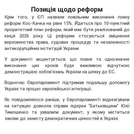
Позиція щодо реформ
Крім того, у ЄП назвали повільним виконання плану
реформ Кос-Качка на рівні 15%. Йдеться про 10-пунктний
пріоритетний план реформ, який має бути реалізований до
кінця 2026 року. Ці реформи стосуються зміцнення
верховенства права, судових процедур та незалежності
антикорупційних інституцій України.
У документі акцентується, що повне та однозначне
виконання цих кроків буде важливою відчутною
демонстрацією зобов'язань України на шляху до ЄС.
Водночас Європарламент підтримав подальшу допомогу
Україні та процес європейської інтеграції.
Як повідомлялося раніше, у Європарламенті відреагували
на ситуацію довкола справи лідерки "Батьківщини" Юлії
Тимошенко та ухвалили документ, у якому міститься
заклик до захисту демократичних цінностей в Україні.