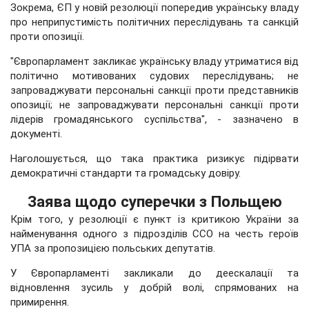
Зокрема, ЄП у новій резолюції попередив українську владу
про неприпустимість політичних переслідувань та санкцій
проти опозиції.
"Європарламент закликає українську владу утриматися від
політично мотивованих судових переслідувань; не
запроваджувати персональні санкції проти представників
опозиції; не запроваджувати персональні санкції проти
лідерів громадянського суспільства", - зазначено в
документі.
Наголошується, що така практика ризикує підірвати
демократичні стандарти та громадську довіру.
Заява щодо суперечки з Польщею
Крім того, у резолюції є пункт із критикою України за
найменування одного з підрозділів ССО на честь героїв
УПА за пропозицією польських депутатів.
У Європарламенті закликали до деескалації та
відновлення зусиль у добрій волі, спрямованих на
примирення.