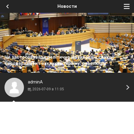
Новости
Не застосовувати політично мотивовані санкції
Європарламент закликав Україну: резолюція
adminA
2026-07-09 в 11:05