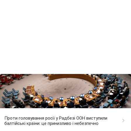
Проти головування росії у Радбезі ООН виступили
балтійські країни: це принизливо і небезпечно