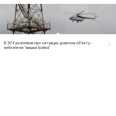
В ЗСУ розповіли про ситуацію довкола об’єкту -
небезпечні "вишки Бойка"