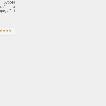
 бурові
ець" та
врида" і