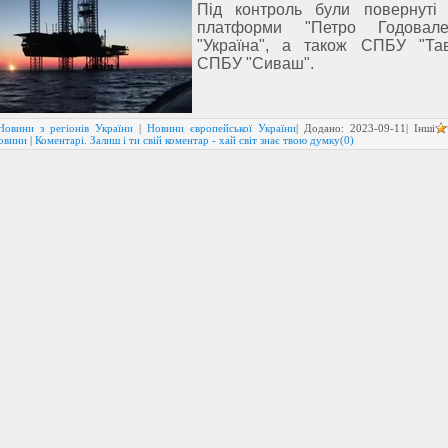
Під контроль були повернуті
платформи "Петро Годовал
"Україна", а також СПБУ "Та
СПБУ "Сиваш".
Новини з регіонів України
|
Новини європейської України
| Додано:
2023-09-11
| Інші
новини
|
Коментарі. Залиш і ти свій коментар - хай світ знає твою думку(0)