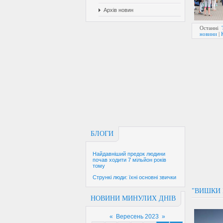
Архів новин
Останні
новини
|
БЛОГИ
Найдавніший предок людини
почав ходити 7 мільйон років
тому
Стрункі люди: їхні основні звички
"ВИШКИ 
НОВИНИ МИНУЛИХ ДНІВ
«
Вересень 2023
»