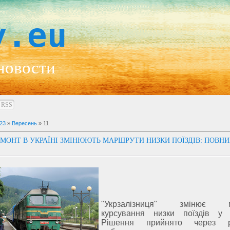
y.eu
новости
RSS
23
»
Вересень
»
11
ЕМОНТ В УКРАЇНІ ЗМІНЮЮТЬ МАРШРУТИ НИЗКИ ПОЇЗДІВ: ПОВН
"Укрзалізниця" змінює м
курсування низки поїздів у 
Рішення прийнято через р