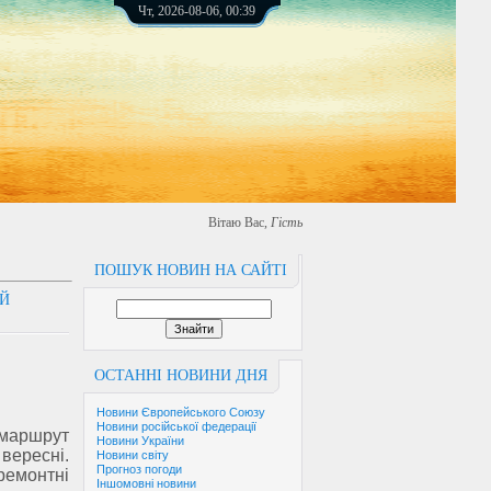
Чт, 2026-08-06, 00:39
Вітаю Вас
,
Гість
ПОШУК НОВИН НА САЙТІ
ИЙ
ОСТАННІ НОВИНИ ДНЯ
Новини Європейського Союзу
Новини російської федерації
аршрут
Новини України
вересні.
Новини світу
Прогноз погоди
емонтні
Іншомовні новини