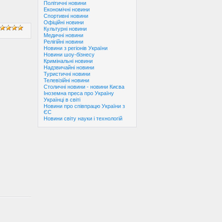
Політичні новини
Економічні новини
Спортивні новини
Офіційні новини
Культурні новини
Медичні новини
Релігійні новини
Новини з регіонів України
Новини шоу-бізнесу
Кримінальні новини
Надзвичайні новини
Туристичні новини
Телевізійні новини
Столичні новини - новини Києва
Іноземна преса про Україну
Українці в світі
Новини про співпрацю України з
ЄС
Новини світу науки і технологій