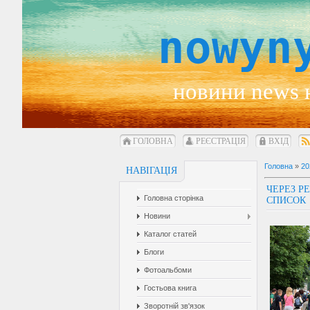
nowyn
новини news 
ГОЛОВНА
РЕЄСТРАЦІЯ
ВХІД
Головна
»
20
НАВІГАЦІЯ
ЧЕРЕЗ Р
Головна сторінка
СПИСОК
Новини
Каталог статей
Блоги
Фотоальбоми
Гостьова книга
Зворотній зв'язок