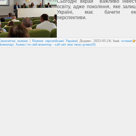
Сьогодні вкрай важливо інвест
освіту, адже покоління, яке зали
Україні, має бачити екон
перспективи.
Економічні новини
|
Новини європейської України
| Додано:
2025-03-24
| Інші
останні
Коментарі. Залиш і ти свій коментар - хай світ знає твою думку(0)