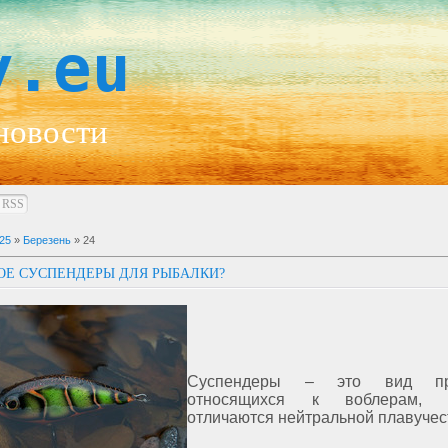
y.eu
новости
RSS
25
»
Березень
»
24
ОЕ СУСПЕНДЕРЫ ДЛЯ РЫБАЛКИ?
Суспендеры – это вид при
относящихся к воблерам, 
отличаются нейтральной плавучес