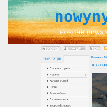
nowyn
новини news 
ГОЛОВНА
РЕЄСТРАЦІЯ
ВХІД
Головна
»
20
НАВІГАЦІЯ
ЧТО ТАК
Головна сторінка
Новини
Каталог статей
Блоги
Фотоальбоми
Гостьова книга
Зворотній зв'язок