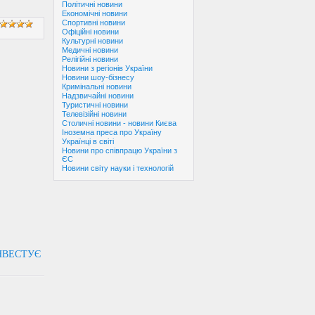
Політичні новини
Економічні новини
Спортивні новини
Офіційні новини
Культурні новини
Медичні новини
Релігійні новини
Новини з регіонів України
Новини шоу-бізнесу
Кримінальні новини
Надзвичайні новини
Туристичні новини
Телевізійні новини
Столичні новини - новини Києва
Іноземна преса про Україну
Українці в світі
Новини про співпрацю України з
ЄС
Новини світу науки і технологій
НВЕСТУЄ