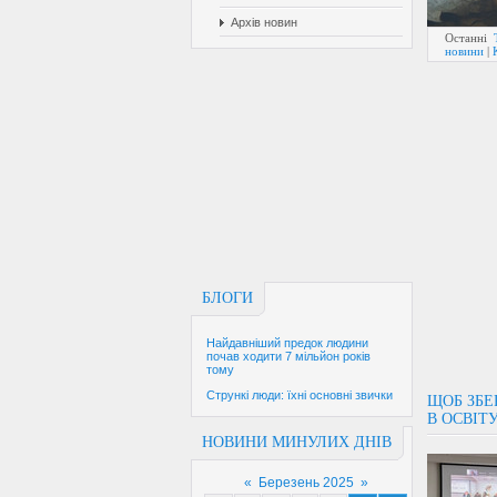
Архів новин
Останні
новини
|
БЛОГИ
Найдавніший предок людини
почав ходити 7 мільйон років
тому
Стрункі люди: їхні основні звички
ЩОБ ЗБЕ
В ОСВІТ
НОВИНИ МИНУЛИХ ДНІВ
«
Березень 2025
»