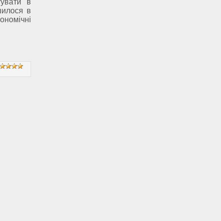
увати в
шилося в
омічні