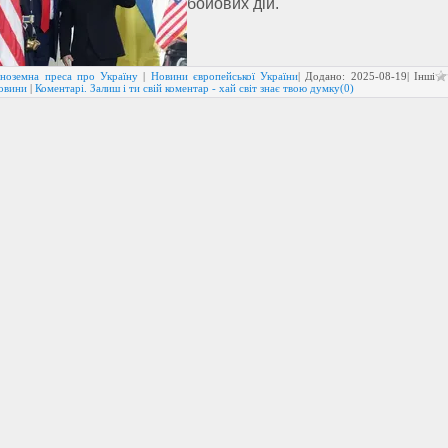
бойових дій.
Іноземна преса про Україну
|
Новини європейської України
| Додано:
2025-08-19
| Інші
новини
|
Коментарі. Залиш і ти свій коментар - хай світ знає твою думку(0)