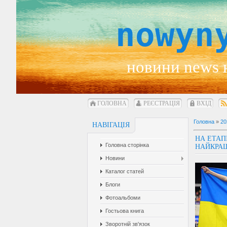
nowyn
новини news 
ГОЛОВНА
РЕЄСТРАЦІЯ
ВХІД
Головна
»
20
НАВІГАЦІЯ
НА ЕТАП
Головна сторінка
НАЙКРАЩ
Новини
Каталог статей
Блоги
Фотоальбоми
Гостьова книга
Зворотній зв'язок