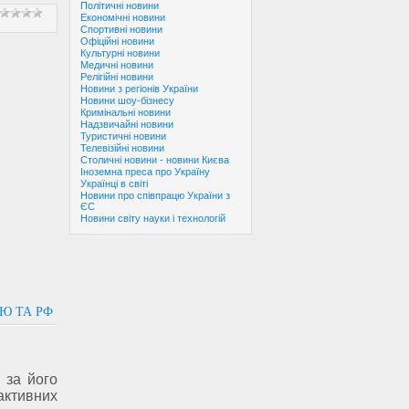
Політичні новини
Економічні новини
Спортивні новини
Офіційні новини
Культурні новини
Медичні новини
Релігійні новини
Новини з регіонів України
Новини шоу-бізнесу
Кримінальні новини
Надзвичайні новини
Туристичні новини
Телевізійні новини
Столичні новини - новини Києва
Іноземна преса про Україну
Українці в світі
Новини про співпрацю України з
ЄС
Новини світу науки і технологій
ОЮ ТА РФ
, за його
 активних