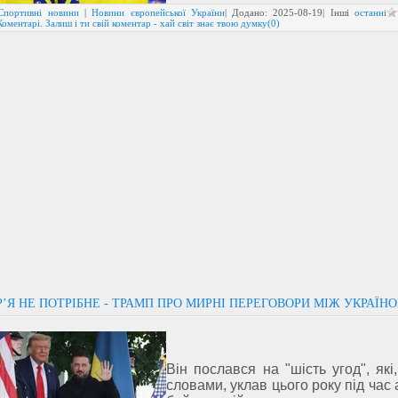
Спортивні новини
|
Новини європейської України
| Додано:
2025-08-19
| Інші
останні
Коментарі. Залиш і ти свій коментар - хай світ знає твою думку(0)
’Я НЕ ПОТРІБНЕ - ТРАМП ПРО МИРНІ ПЕРЕГОВОРИ МІЖ УКРАЇН
Він послався на "шість угод", які
словами, уклав цього року під час