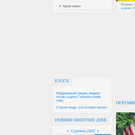
Останні
Архів новин
новини
|
БЛОГИ
Найдавніший предок людини
почав ходити 7 мільйон років
тому
ПЕРЕМИР
Стрункі люди: їхні основні звички
НОВИНИ МИНУЛИХ ДНІВ
«
Серпень 2025
»