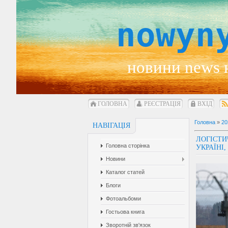
nowyn
новини news 
ГОЛОВНА
РЕЄСТРАЦІЯ
ВХІД
Головна
»
20
НАВІГАЦІЯ
ЛОГІСТИ
Головна сторінка
УКРАЇНІ
Новини
Каталог статей
Блоги
Фотоальбоми
Гостьова книга
Зворотній зв'язок