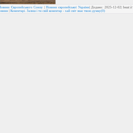
Новини Європейського Союзу
|
Новини європейської України
| Додано:
2025-12-02
| Інші
новини
|
Коментарі. Залиш і ти свій коментар - хай світ знає твою думку(0)