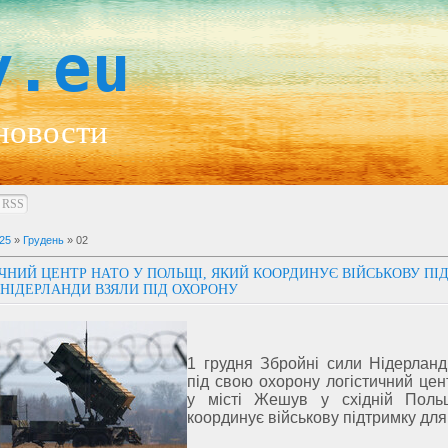
y.eu
новости
RSS
25
»
Грудень
»
02
ЧНИЙ ЦЕНТР НАТО У ПОЛЬЩІ, ЯКИЙ КООРДИНУЄ ВІЙСЬКОВУ ПІ
, НІДЕРЛАНДИ ВЗЯЛИ ПІД ОХОРОНУ
1 грудня Збройні сили Нідерланд
під свою охорону логістичний це
у місті Жешув у східній Польщ
координує військову підтримку для