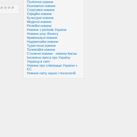
Політичні новини
Економічні новини
Спортивні новини
Офіційні новини
Культурні новини
Медичні новини
Релігійні новини
Новини з регіонів України
Новини шоу-бізнесу
Кримінальні новини
Надзвичайні новини
Туристичні новини
Телевізійні новини
Столичні новини - новини Києва
Іноземна преса про Україну
Українці в світі
Новини про співпрацю України з
ЄС
Новини світу науки і технологій