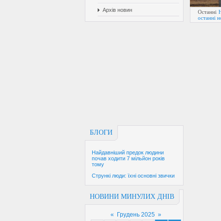
Архів новин
Останні
останні 
БЛОГИ
Найдавніший предок людини
почав ходити 7 мільйон років
тому
Стрункі люди: їхні основні звички
НОВИНИ МИНУЛИХ ДНІВ
«
Грудень 2025
»