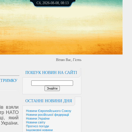
Сб, 2026-08-08, 08:13
Вітаю Вас
,
Гість
ПОШУК НОВИН НА САЙТІ
ДТРИМКУ
ОСТАННІ НОВИНИ ДНЯ
ів взяли
Новини Європейського Союзу
нтр НАТО
Новини російської федерації
і, який
Новини України
 України.
Новини світу
Прогноз погоди
Іншомовні новини