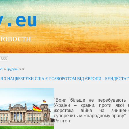
y.eu
новости
RSS
25
»
Грудень
»
08
ІЯ З НАЦБЕЗПЕКИ США Є РОЗВОРОТОМ ВІД ЄВРОПИ - БУНДЕСТАГ
"Вони більше не перебувають 
України – країни, проти якої 
жорстока війна на знищен
суперечить міжнародному праву"-
Реттген.