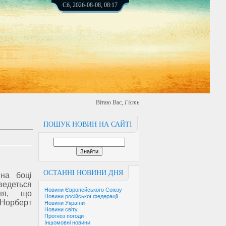
Сб, 2026-08-08, 08:17
Вітаю Вас
,
Гість
ПОШУК НОВИН НА САЙТІ
ОСТАННІ НОВИНИ ДНЯ
на боці
ведеться
Новини Європейського Союзу
ня, що
Новини російської федерації
 Норберт
Новини України
Новини світу
Прогноз погоди
Іншомовні новини