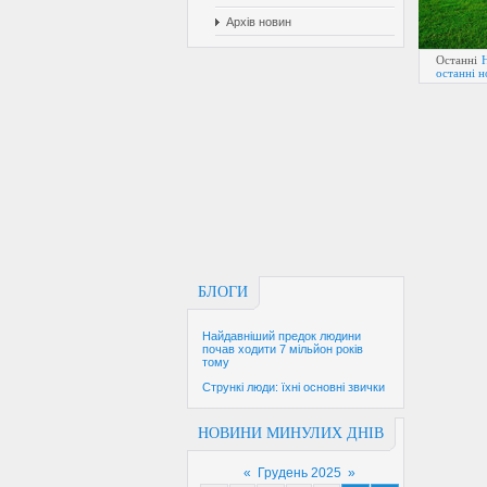
Архів новин
Останні
останні 
БЛОГИ
Найдавніший предок людини
почав ходити 7 мільйон років
тому
Стрункі люди: їхні основні звички
НОВИНИ МИНУЛИХ ДНІВ
«
Грудень 2025
»