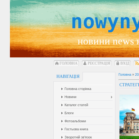
nowyn
новини news 
ГОЛОВНА
РЕЄСТРАЦІЯ
ВХІД
Головна
»
20
НАВІГАЦІЯ
СТРАТЕГ
Головна сторінка
Новини
Каталог статей
Блоги
Фотоальбоми
Гостьова книга
Зворотній зв'язок