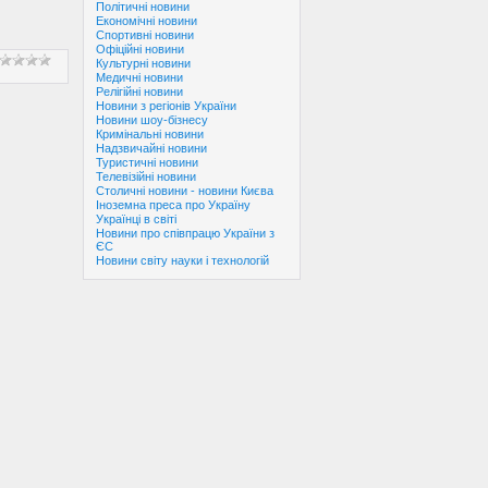
Політичні новини
Економічні новини
Спортивні новини
Офіційні новини
Культурні новини
Медичні новини
Релігійні новини
Новини з регіонів України
Новини шоу-бізнесу
Кримінальні новини
Надзвичайні новини
Туристичні новини
Телевізійні новини
Столичні новини - новини Києва
Іноземна преса про Україну
Українці в світі
Новини про співпрацю України з
ЄС
Новини світу науки і технологій