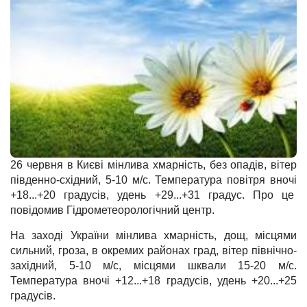
26 червня в Києві мінлива хмарність, без опадів, вітер
південно-східний, 5-10 м/с. Температура повітря вночі
+18...+20 градусів, удень +29...+31 градус. Про це
повідомив Гідрометеорологічний центр.
На заході України мінлива хмарність, дощ, місцями
сильний, гроза, в окремих районах град, вітер північно-
західний, 5-10 м/с, місцями шквали 15-20 м/с.
Температура вночі +12...+18 градусів, удень +20...+25
градусів.