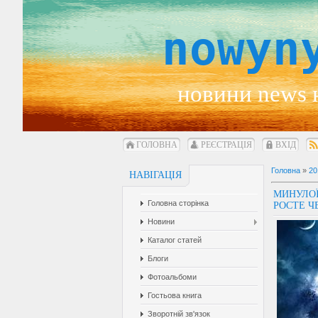
nowyn
новини news 
ГОЛОВНА
РЕЄСТРАЦІЯ
ВХІД
Головна
»
20
НАВІГАЦІЯ
МИНУЛОЇ
Головна сторінка
РОСТЕ Ч
Новини
Каталог статей
Блоги
Фотоальбоми
Гостьова книга
Зворотній зв'язок