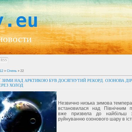
y.eu
новости
RSS
12
»
Січень
»
22
 ЗИМИ НАД АРКТИКОЮ БУВ ДОСЯГНУТИЙ РЕКОРД. ОЗОНОВА ДІ
ЕРЕЗ ХОЛОД
Незвично низька зимова темпера
встановилася над Північним 
вже призвела до найбільш з
руйнуванню озонового шару в істо