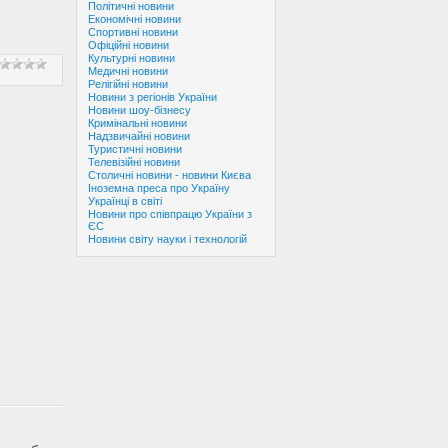
Політичні новини
Економічні новини
Спортивні новини
Офіційні новини
Культурні новини
Медичні новини
Релігійні новини
Новини з регіонів України
Новини шоу-бізнесу
Кримінальні новини
Надзвичайні новини
Туристичні новини
Телевізійні новини
Столичні новини - новини Києва
Іноземна преса про Україну
Українці в світі
Новини про співпрацю України з
ЄС
Новини світу науки і технологій