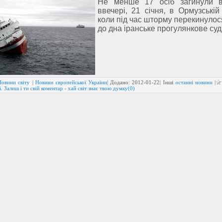
Не менше 17 осіб загинули в
ввечері, 21 січня, в Ормузській
коли під час шторму перекинулос
до дна іранське прогулянкове суд
Новини світу
|
Новини європейської України
| Додано:
2012-01-22
| Інші
останні новини
|
. Залиш і ти свій коментар - хай світ знає твою думку(0)