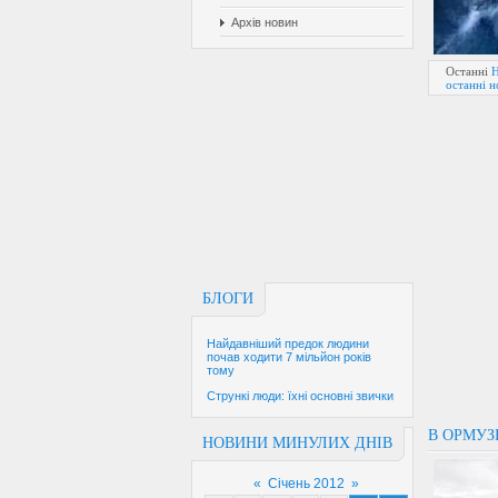
Архів новин
Останні
Н
останні 
БЛОГИ
Найдавніший предок людини
почав ходити 7 мільйон років
тому
Стрункі люди: їхні основні звички
В ОРМУЗ
НОВИНИ МИНУЛИХ ДНІВ
«
Січень 2012
»