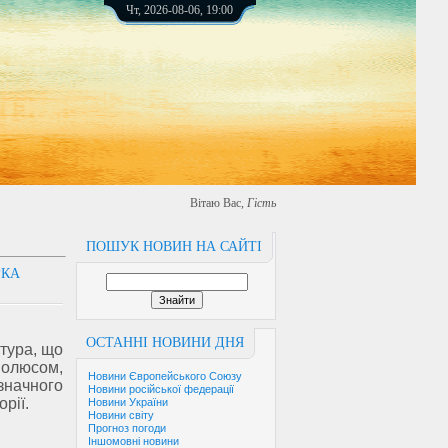
Чт, 2026-08-06, 19:00
Вітаю Вас
,
Гість
ПОШУК НОВИН НА САЙТІ
РКА
ОСТАННІ НОВИНИ ДНЯ
тура, що
полюсом,
Новини Європейського Союзу
начного
Новини російської федерації
рії.
Новини України
Новини світу
Прогноз погоди
Іншомовні новини