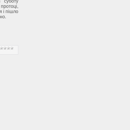
 cуботу
 протоці,
я і пішло
но.