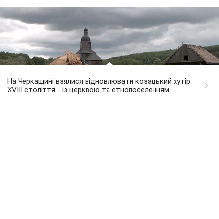
На Черкащині взялися відновлювати козацький хутір
XVIII століття - із церквою та етнопоселенням