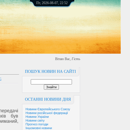
Пт, 2026-08-07, 22:52
Вітаю Вас
,
Гість
ПОШУК НОВИН НА САЙТІ
G
ОСТАННІ НОВИНИ ДНЯ
Новини Європейського Союзу
редачі
Новини російської федерації
аків був
Новини України
триманий,
Новини світу
Прогноз погоди
Іншомовні новини