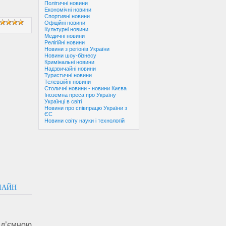
Політичні новини
Економічні новини
Спортивні новини
Офіційні новини
Культурні новини
Медичні новини
Релігійні новини
Новини з регіонів України
Новини шоу-бізнесу
Кримінальні новини
Надзвичайні новини
Туристичні новини
Телевізійні новини
Столичні новини - новини Києва
Іноземна преса про Україну
Українці в світі
Новини про співпрацю України з
ЄС
Новини світу науки і технологій
ЛАЙН
ід’ємною