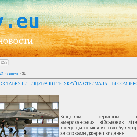
y.eu
новости
RSS
24
»
Липень
»
31
ОСТАВКУ ВИНИЩУВАЧІВ F-16 УКРАЇНА ОТРИМАЛА – BLOOMBER
Кінцевим терміном пе
американських військових літ
кінець цього місяця, і він був до
за словами джерел видання.