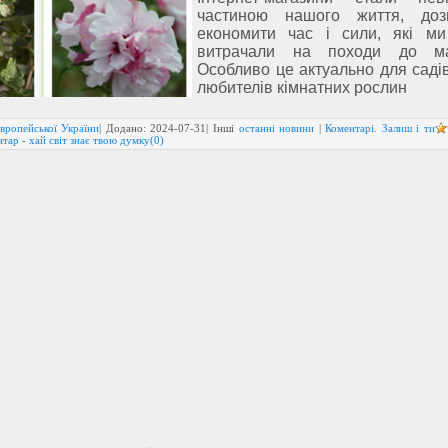
частиною нашого життя, доз
економити час і сили, які м
витрачали на походи до маг
Особливо це актуально для садів
любителів кімнатних рослин
вропейської України
| Додано:
2024-07-31
| Інші
останні новини
|
Коментарі. Залиш і ти
нтар - хай світ знає твою думку(0)