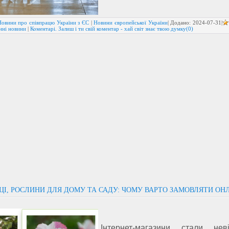
Новини про співпрацю України з ЄС
|
Новини європейської України
| Додано:
2024-07-31
|
нні новини
|
Коментарі. Залиш і ти свій коментар - хай світ знає твою думку(0)
І, РОСЛИНИ ДЛЯ ДОМУ ТА САДУ: ЧОМУ ВАРТО ЗАМОВЛЯТИ ОН
Інтернет-магазини стали нев