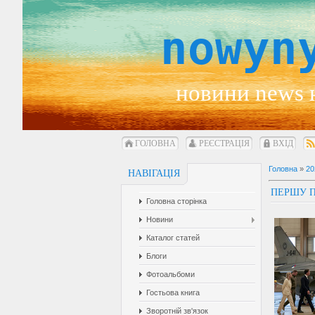
nowyn
новини news 
ГОЛОВНА
РЕЄСТРАЦІЯ
ВХІД
Головна
»
20
НАВІГАЦІЯ
ПЕРШУ П
Головна сторінка
Новини
Каталог статей
Блоги
Фотоальбоми
Гостьова книга
Зворотній зв'язок