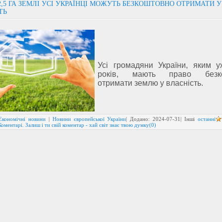
,5 ГА ЗЕМЛІ УСІ УКРАЇНЦІ МОЖУТЬ БЕЗКОШТОВНО ОТРИМАТИ У
ТЬ
Усі громадяни України, яким 
років, мають право безк
отримати землю у власність.
Економічні новини
|
Новини європейської України
| Додано:
2024-07-31
| Інші
останні
Коментарі. Залиш і ти свій коментар - хай світ знає твою думку(0)