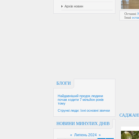
Архів новин
Останні
Інші
оста
БЛОГИ
Найдавніший предок людини
почав ходити 7 мільйон років
тому
Стрункі люди: їхні основні звички
САДЖАНЦ
НОВИНИ МИНУЛИХ ДНІВ
«
Липень 2024
»