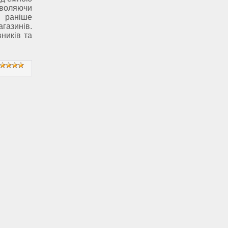
воляючи
и раніше
азинів.
ників та