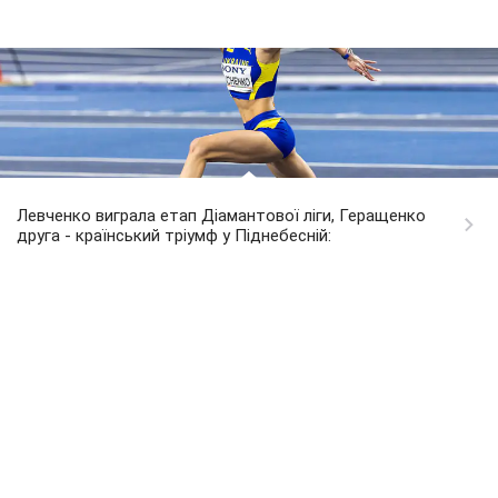
Левченко виграла етап Діамантової ліги, Геращенко
друга - країнський тріумф у Піднебесній: