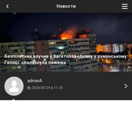
Новости
Безпілотник влучив у багатоповерхівку у румунському
Галаці: спалахнула пожежа
adminA
2026-05-29 в 11:35