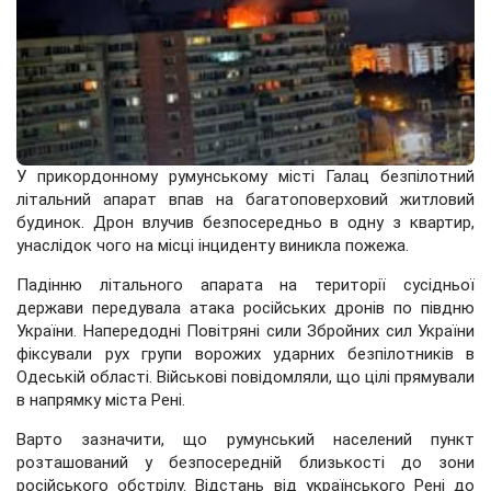
У прикордонному румунському місті Галац безпілотний
літальний апарат впав на багатоповерховий житловий
будинок. Дрон влучив безпосередньо в одну з квартир,
унаслідок чого на місці інциденту виникла пожежа.
Падінню літального апарата на території сусідньої
держави передувала атака російських дронів по півдню
України. Напередодні Повітряні сили Збройних сил України
фіксували рух групи ворожих ударних безпілотників в
Одеській області. Військові повідомляли, що цілі прямували
в напрямку міста Рені.
Варто зазначити, що румунський населений пункт
розташований у безпосередній близькості до зони
російського обстрілу. Відстань від українського Рені до