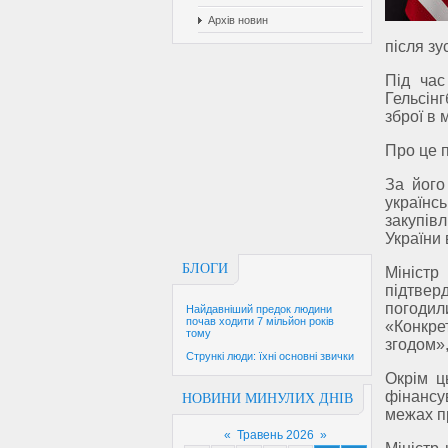
Архів новин
після зу
Під час
Гельсін
зброї в
Про це п
За його
українс
закупів
України 
БЛОГИ
Мініст
підтвер
погодил
Найдавніший предок людини
почав ходити 7 мільйон років
«Конкре
тому
згодом»
Стрункі люди: їхні основні звички
Окрім ц
фінансу
НОВИНИ МИНУЛИХ ДНІВ
межах п
«
Травень 2026
»