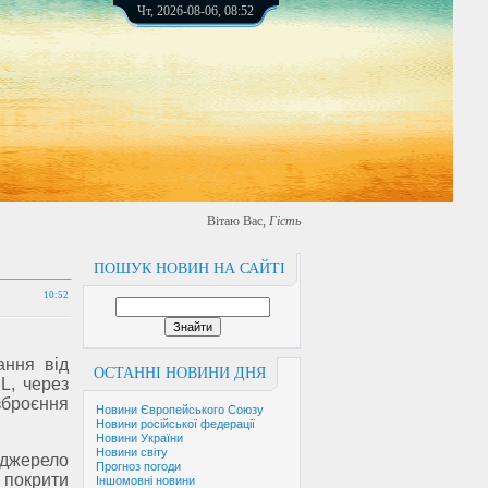
Чт, 2026-08-06, 08:52
Вітаю Вас
,
Гість
ПОШУК НОВИН НА САЙТІ
10:52
ання від
ОСТАННІ НОВИНИ ДНЯ
L, через
зброєння
Новини Європейського Союзу
Новини російської федерації
Новини України
Новини світу
 джерело
Прогноз погоди
покрити
Іншомовні новини