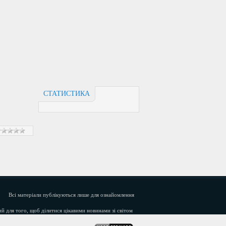
СТАТИСТИКА
Всі матеріали публікуються лише для ознайомлення
й для того, щоб ділитися цікавими новинами зі світом