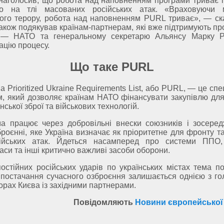
 наголосив, що робота над наповненням програми триває п
во на тлі масованих російських атак. «Враховуючи 
кого терору, робота над наповненням PURL триває», — ска
акож подякував країнам-партнерам, які вже підтримують пр
 — НАТО та генеральному секретарю Альянсу Марку Р
ацію процесу.
Що таке PURL
ва Prioritized Ukraine Requirements List, або PURL, — це сп
м, який дозволяє країнам НАТО фінансувати закупівлю для
ської зброї та військових технологій.
а працює через добровільні внески союзників і зосере
роєнні, яке Україна визначає як пріоритетне для фронту т
ійських атак. Йдеться насамперед про системи ППО,
аси та інші критично важливі засоби оборони.
постійних російських ударів по українських містах тема п
постачання сучасного озброєння залишається однією з го
орах Києва із західними партнерами.
Повідомляють
Новини європейської