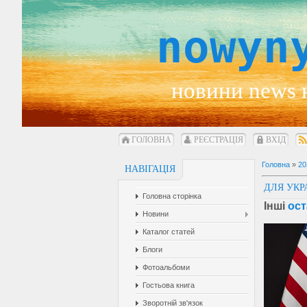
nowyn
новини news 
ГОЛОВНА
РЕЄСТРАЦІЯ
ВХІД
Головна
»
20
НАВІГАЦІЯ
ДЛЯ УКР
Головна сторінка
Інші
ост
Новини
Каталог статей
Блоги
Фотоальбоми
Гостьова книга
Зворотній зв'язок