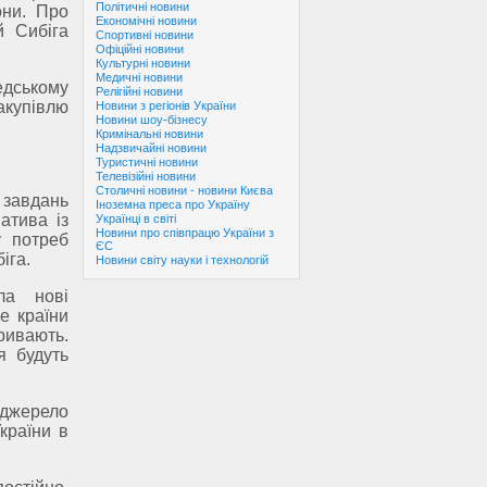
Політичні новини
они. Про
Економічні новини
 Сибіга
Спортивні новини
Офіційні новини
Культурні новини
Медичні новини
едському
Релігійні новини
акупівлю
Новини з регіонів України
Новини шоу-бізнесу
Кримінальні новини
Надзвичайні новини
Туристичні новини
Телевізійні новини
Столичні новини - новини Києва
 завдань
Іноземна преса про Україну
атива із
Українці в світі
Новини про співпрацю України з
у потреб
ЄС
іга.
Новини світу науки і технологій
ла нові
е країни
ривають.
я будуть
 джерело
країни в