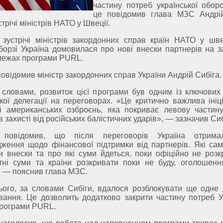
частину потреб української обор
це повідомив глава МЗС Андрій
стрічі міністрів НАТО у Швеції.
 зустрічі міністрів закордонних справ країн НАТО у шв
гборзі Україна домовилася про нові внески партнерів на з
 межах програми PURL.
овідомив міністр закордонних справ України Андрій Сибіга.
 словами, розвиток цієї програми був одним із ключових
ької делегації на переговорах. «Це критично важлива ініці
лі американських озброєнь, яка покриває левову частин
в захисті від російських балістичних ударів», — зазначив Сиб
р повідомив, що після переговорів Україна отрима
дження щодо фінансової підтримки від партнерів. Які сам
и внески та про які суми йдеться, поки офіційно не розк
тні суми та країни розкривати поки не буду, оголошенн
, — пояснив глава МЗС.
ього, за словами Сибіги, вдалося розблокувати ще одне
вання. Це дозволить додатково закрити частину потреб У
рограми PURL.