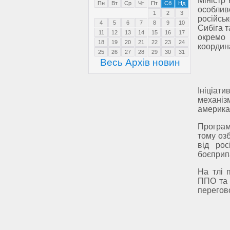
Міністр
Пн
Вт
Ср
Чт
Пт
Сб
Нд
особли
1
2
3
російсь
4
5
6
7
8
9
10
Сибіга т
11
12
13
14
15
16
17
окремо
18
19
20
21
22
23
24
координ
25
26
27
28
29
30
31
Весь Архів новин
Ініціати
механіз
американ
Програм
тому озб
від рос
боєприп
На тлі 
ППО та 
перегов