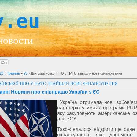
y.eu
новости
RSS
26
»
Травень
»
23
» Для української ППО у НАТО знайшли нове фінансування
АЇНСЬКОЇ ППО У НАТО ЗНАЙШЛИ НОВЕ ФІНАНСУВАННЯ
анні Новини про співпрацю України з ЄС
Україна отримала нові зобов’яз
партнерів у межах програми PUR
яку закуповують американське о
для ЗСУ.
Також вдалося відкрити ще одне
фінансування, яке допоможе 