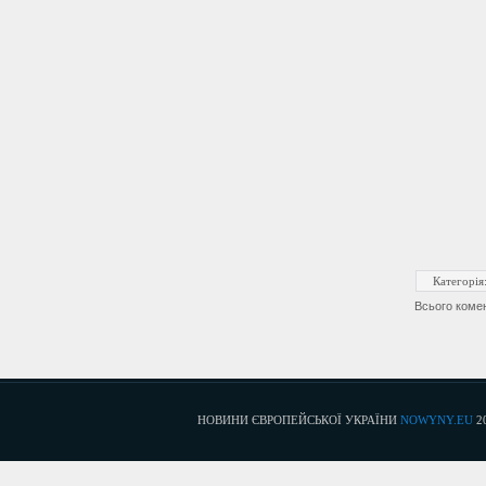
Категорія
Всього коме
НОВИНИ ЄВРОПЕЙСЬКОЇ УКРАЇНИ
NOWYNY.EU
2