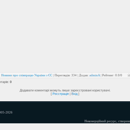
:
Новини про співпрацю України з ЄС
|
Переглядів
:
334
|
Додав
:
adminA
|
Рейтинг
:
0.0
/
0
нтарів
:
0
Додавати коментарі можуть лише зареєстровані користувачі.
[
Реєстрація
|
Вхід
]
005-2026
Некомерційний ресурс, створени