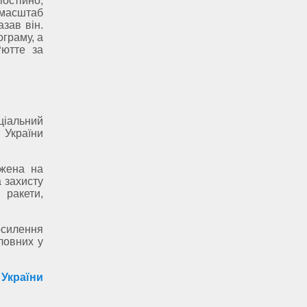
остійно,
масштаб
зав він.
ограму, а
ютте за
еціальний
 України
джена на
а захисту
 ракети,
осилення
ловних у
 України