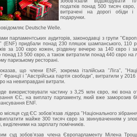
зобов'язали відшкодувати пл
податків понад 500 тисяч євро, 
витрачені на дорогі обіди і 
подарунки.
повідомляє Deutsche Welle.
ами парламентських аудиторів, законодавці з групи "Європа
" (ENF) придбали понад 230 пляшок шампанського, 110 р
ків за 100 євро кожен, різдвяну вечерю за 140 євро і з
ю понад 13 500 євро, а також витратили понад 440 євро на 
му паризькому ресторані.
оказав, що члени ENF, зокрема італійська "Ліга", "Нац
" Франції і "Австрійська партія свободи", витратили у 2016
вро на невиправдані витрати.
уде використовувати частину з 3,25 млн євро, які вона о
вання ЄС, на виплату парламенту, який вже заморозив 6
нансування ENF.
о місяця суд ЄС зобов'язав лідера "Національного зібранн
виплатити майже 300 тисяч євро за звинуваченням у зло
, виділеними на зарплату помічників.
им суд зобов'язав члена Європарламенту Мілена Трощ