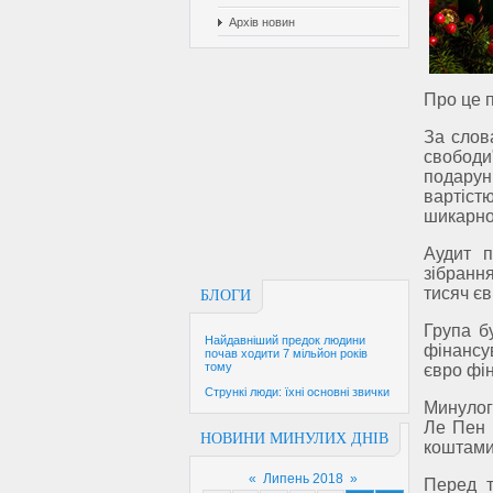
Архів новин
Про це 
За слов
свободи
подарун
вартіст
шикарно
Аудит п
зібрання
тисяч є
БЛОГИ
Група б
Найдавніший предок людини
фінансу
почав ходити 7 мільйон років
тому
євро фі
Стрункі люди: їхні основні звички
Минулог
Ле Пен 
НОВИНИ МИНУЛИХ ДНІВ
коштами
«
Липень 2018
»
Перед т