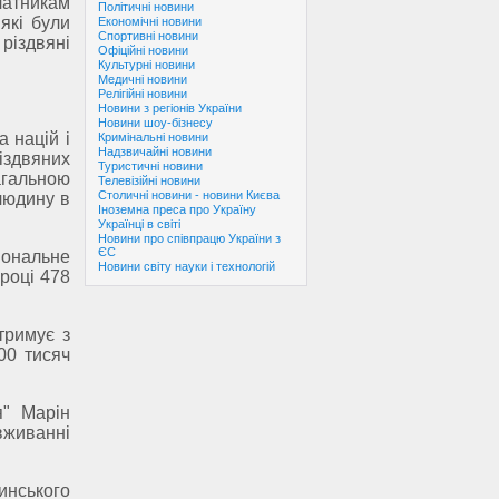
атникам
Політичні новини
які були
Економічні новини
Спортивні новини
різдвяні
Офіційні новини
Культурні новини
Медичні новини
Релігійні новини
Новини з регіонів України
Новини шоу-бізнесу
 націй і
Кримінальні новини
Надзвичайні новини
іздвяних
Туристичні новини
агальною
Телевізійні новини
Столичні новини - новини Києва
людину в
Іноземна преса про Україну
Українці в світі
Новини про співпрацю України з
ЄС
іональне
Новини світу науки і технологій
 році 478
тримує з
00 тисяч
я" Марін
вживанні
инського