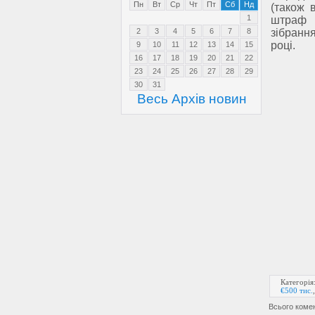
Пн
Вт
Ср
Чт
Пт
Сб
Нд
(також 
1
штраф у
2
3
4
5
6
7
8
зібранн
році.
9
10
11
12
13
14
15
16
17
18
19
20
21
22
23
24
25
26
27
28
29
30
31
Весь Архів новин
Категорія
€500 тис.
Всього коме