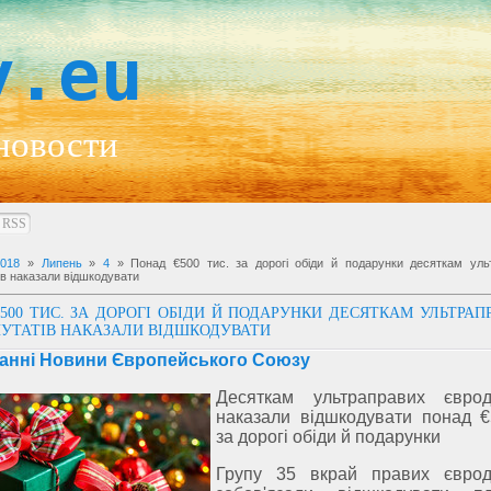
y.eu
новости
RSS
2018
»
Липень
»
4
» Понад €500 тис. за дорогі обіди й подарунки десяткам уль
ів наказали відшкодувати
500 ТИС. ЗА ДОРОГІ ОБІДИ Й ПОДАРУНКИ ДЕСЯТКАМ УЛЬТРАП
УТАТІВ НАКАЗАЛИ ВІДШКОДУВАТИ
анні Новини Європейського Союзу
Десяткам ультраправих єврод
наказали відшкодувати понад €
за дорогі обіди й подарунки
Групу 35 вкрай правих єврод