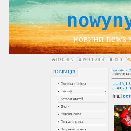
nowyn
новини news 
ГОЛОВНА
РЕЄСТРАЦІЯ
ВХІД
Головна
»
НАВІГАЦІЯ
євродепутат
ПОНАД €
Головна сторінка
ЄВРОДЕП
Новини
Інші
ост
Каталог статей
Блоги
Фотоальбоми
Гостьова книга
Зворотній зв'язок