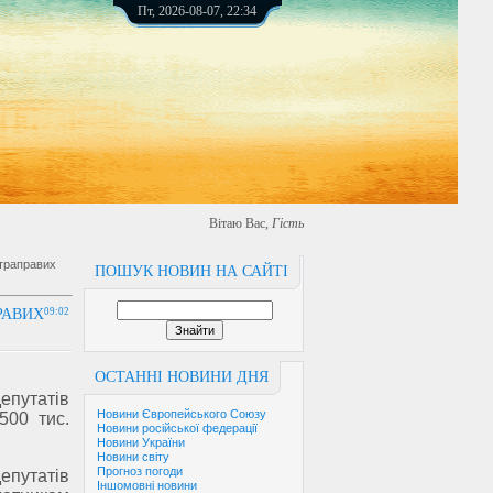
Пт, 2026-08-07, 22:34
Вітаю Вас
,
Гість
траправих
ПОШУК НОВИН НА САЙТІ
РАВИХ
09:02
ОСТАННІ НОВИНИ ДНЯ
епутатів
Новини Європейського Союзу
500 тис.
Новини російської федерації
Новини України
Новини світу
Прогноз погоди
епутатів
Іншомовні новини