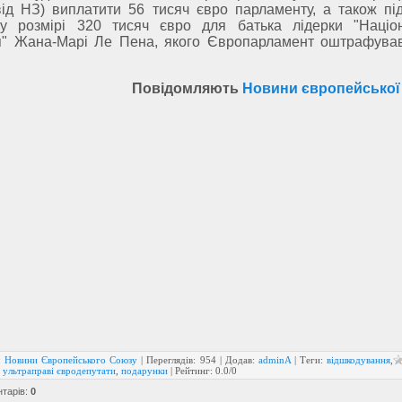
від НЗ) виплатити 56 тисяч євро парламенту, а також пі
 розмірі 320 тисяч євро для батька лідерки "Націо
я" Жана-Марі Ле Пена, якого Європарламент оштрафува
Повідомляють
Новини європейської
:
Новини Європейського Союзу
|
Переглядів
:
954
|
Додав
:
adminA
|
Теги
:
відшкодування
,
,
ультраправі євродепутати
,
подарунки
|
Рейтинг
:
0.0
/
0
нтарів
:
0