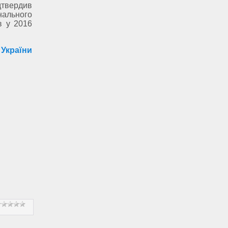
дтвердив
нального
в у 2016
 України