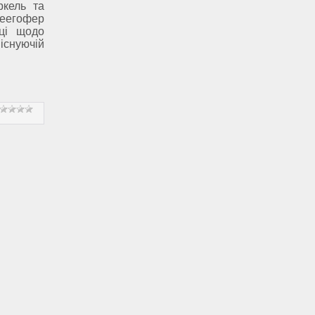
ркель та
Зеегофер
чці щодо
снуючій