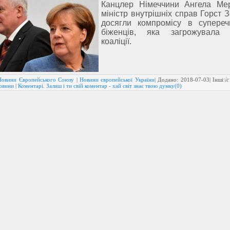
Канцлер Німеччини Ангела Ме
міністр внутрішніх справ Горст 
досягли компромісу в супере
біженців, яка загрожувала і
коаліції.
Новини Європейського Союзу
|
Новини європейської України
| Додано:
2018-07-03
| Інші
новини
|
Коментарі. Залиш і ти свій коментар - хай світ знає твою думку(0)