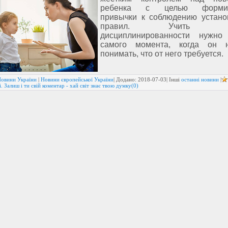
ребенка с целью формир
привычки к соблюдению устан
правил. Учить м
дисциплинированности нужно
самого момента, когда он н
понимать, что от него требуется.
овини України
|
Новини європейської України
| Додано:
2018-07-03
| Інші
останні новини
|
. Залиш і ти свій коментар - хай світ знає твою думку(0)