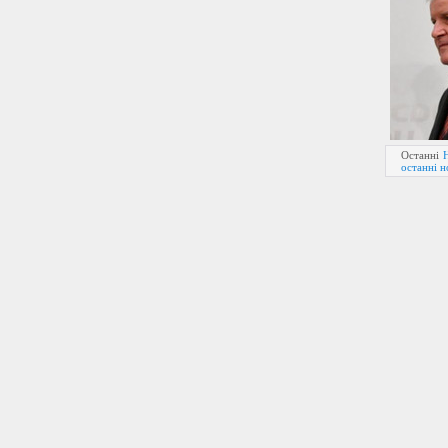
Останні
останні 