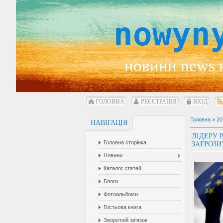
nowyn
новини news 
ГОЛОВНА
РЕЄСТРАЦІЯ
ВХІД
Головна
»
20
НАВІГАЦІЯ
ЛІДЕРУ 
Головна сторінка
ЗАГРОЗИ
Новини
Каталог статей
Блоги
Фотоальбоми
Гостьова книга
Зворотній зв'язок