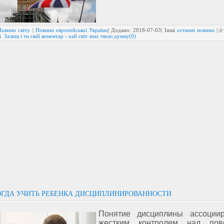
Новини світу
|
Новини європейської України
| Додано:
2018-07-03
| Інші
останні новини
|
. Залиш і ти свій коментар - хай світ знає твою думку(0)
ОГДА УЧИТЬ РЕБЕНКА ДИСЦИПЛИНИРОВАННОСТИ
Понятие дисциплины ассоциир
жестким контролем над пов