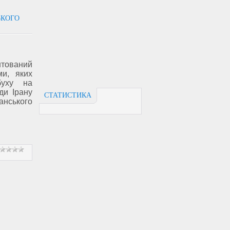
ЬКОГО
тований
и, яких
буху на
ди Ірану
СТАТИСТИКА
нського