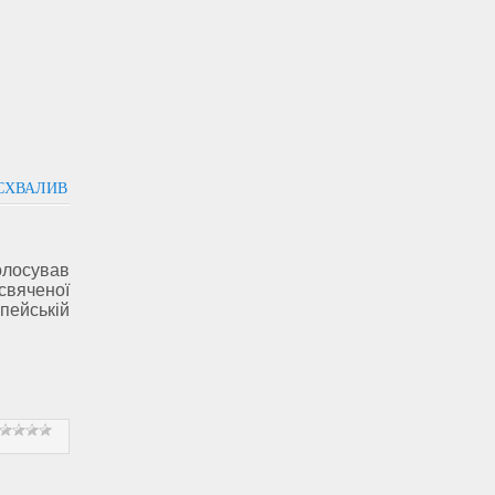
СХВАЛИВ
олосував
вяченої
ейській