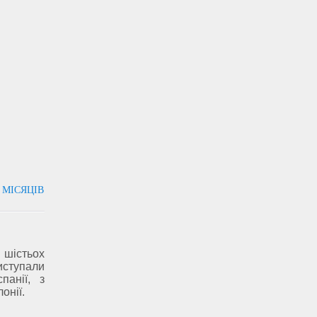
 МІСЯЦІВ
шістьох
виступали
панії, з
онії.