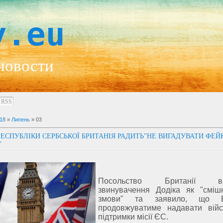
y.eu
новости
RSS
18
»
Липень
»
03
РЕСПУБЛІКИ СЕРБСЬКОЇ БРИТАНІЯ РАДИТЬ"НЕ ВИГАДУВАТИ ФЕЙ
"
Посольство Британії від
звинувачення Додіка як "смішн
змови" та заявило, що Б
продовжуватиме надавати вій
підтримки місії ЄС.