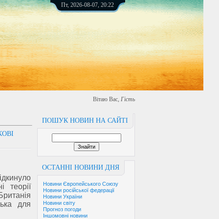
Пт, 2026-08-07, 20:22
Вітаю Вас
,
Гість
ПОШУК НОВИН НА САЙТІ
КОВІ
ОСТАННІ НОВИНИ ДНЯ
кинуло
Новини Європейського Союзу
і теорії
Новини російської федерації
ританія
Новини України
ська для
Новини світу
Прогноз погоди
Іншомовні новини