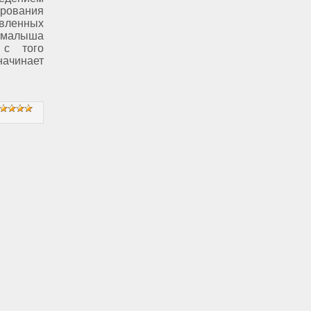
ования
овленных
алыша
 с того
ачинает