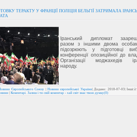
ОТОВКУ ТЕРАКТУ У ФРАНЦІЇ ПОЛІЦІЯ БЕЛЬГІЇ ЗАТРИМАЛА ІРАНС
АТА
Іранський дипломат заареш
разом з іншими двома особам
підозрюють у підготовці ви
конференції опозиційної до вла
Організації моджахедів іра
народу.
Новини Європейського Союзу
|
Новини європейської України
| Додано:
2018-07-03
| Інші
новини
|
Коментарі. Залиш і ти свій коментар - хай світ знає твою думку(0)