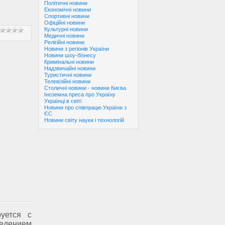
Політичні новини
Економічні новини
Спортивні новини
Офіційні новини
Культурні новини
Медичні новини
Релігійні новини
Новини з регіонів України
Новини шоу-бізнесу
Кримінальні новини
Надзвичайні новини
Туристичні новини
Телевізійні новини
Столичні новини - новини Києва
Іноземна преса про Україну
Українці в світі
Новини про співпрацю України з
ЄС
Новини світу науки і технологій
уется с
едением