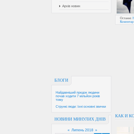
Архів новин
Останні
Коментарі
БЛОГИ
Найдавніший предок людини
почав ходити 7 мільйон років
тому
Стрункі люди: їхні основні звички
КАК И К
НОВИНИ МИНУЛИХ ДНІВ
«
Липень 2018
»