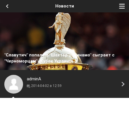
Новости
"Славутич" попал на "Шахтёр", "Динамо" сыграет с
"Черноморцем"- Кубок Украины
adminA
2014-04-02 в 12:59