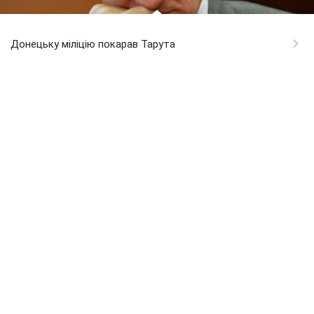
Донецьку міліцію покарав Тарута