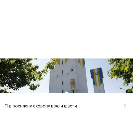
Під посилену охорону взяли шахти