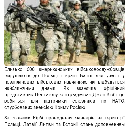
Близько 600 американських військовослужбовців
вирушають до Польщі і країн Балтії для участі у
позапланових військових навчаннях, які відбудуться
найближчими днями. Як зазначив офіційний
представник Пентагону контр-адмірал Джон Кірбі, це
робиться для підтримки союзників по НАТО,
стурбованих анексією Криму Росією.
За словами Кірбі, проведення маневрів на території
Польщі, Латвії, Литви та Естонії стане доповненням