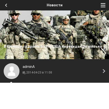
Новости
В Польщу та країни Балтії США перекидають війська
adminA
2014-04-23 в 11:08