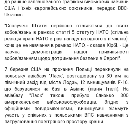
до раніше запланованого графіком військових навчань
США і їхніх європейських союзників, передає BBC-
Ukrainian.
"Сполучені Штати серйозно ставляться до своїх
зобов'язань в рамках статті 5 статуту НАТО (спільна
реакція країн НАТО в разі нападу на одного з її членів),
хоча це не навчання в рамках НАТО, - сказав Кірбі. - Це
наочна демонстрація нашої прихильності
зобов'язанням щодо дотримання безпеки в Європі".
7 березня США на прохання Польщі перекинули на
польську авіабазу "Ласк", розташовану за 30 км на
північний захід від міста Лодзь, 12 винищувачів F-16,
що базувалися на базі в Авіано (північ Італії). На
авіабазу "Ласк" також прибуло близько 300
американських військовослужбовців. Згідно з
офіційними повідомленнями, винищувачі візьмуть
участь у спільних з польськими ВПС навчаннями з
патрулювання повітряного простору країни.