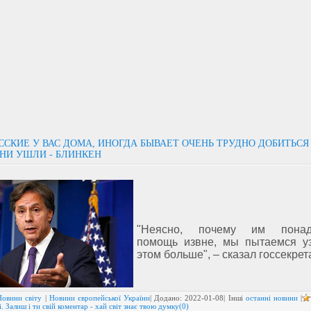
ССКИЕ У ВАС ДОМА, ИНОГДА БЫВАЕТ ОЧЕНЬ ТРУДНО ДОБИТЬСЯ
НИ УШЛИ - БЛИНКЕН
"Неясно, почему им понад
помощь извне, мы пытаемся у
этом больше", – сказал госсекрет
Новини світу
|
Новини європейської України
| Додано:
2022-01-08
| Інші
останні новини
|
. Залиш і ти свій коментар - хай світ знає твою думку(0)