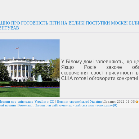
ЦІЮ ПРО ГОТОВНІСТЬ ПІТИ НА ВЕЛИКІ ПОСТУПКИ МОСКВІ БІЛ
ЕНТУВАВ
У Білому домі запевняють, що це
Якщо Росія захоче обго
скорочення своєї присутності в 
США готові обговорити конкретні 
Новини про співпрацю України з ЄС
|
Новини європейської України
| Додано:
2022-01-08
|
нні новини
|
Коментарі. Залиш і ти свій коментар - хай світ знає твою думку(0)