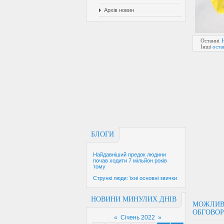
Архів новин
Останні
Інші
оста
БЛОГИ
Найдавніший предок людини
почав ходити 7 мільйон років
тому
Стрункі люди: їхні основні звички
НОВИНИ МИНУЛИХ ДНІВ
МОЖЛИВІ
ОБГОВО
«
Січень 2022
»