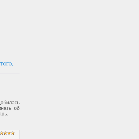
 ТОГО,
обилась
знать об
арь.