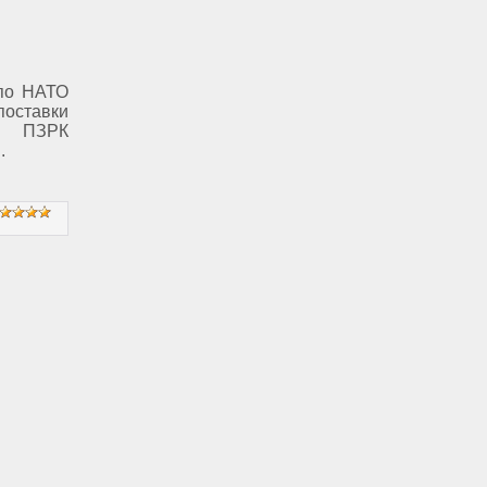
 по НАТО
поставки
ни ПЗРК
.