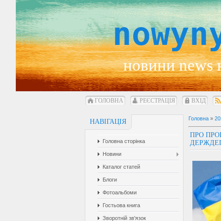
nowyn
новини news 
ГОЛОВНА
РЕЄСТРАЦІЯ
ВХІД
Головна
»
20
НАВІГАЦІЯ
ПРО ПРО
Головна сторінка
ДЕРЖДЕ
Новини
Каталог статей
Блоги
Фотоальбоми
Гостьова книга
Зворотній зв'язок