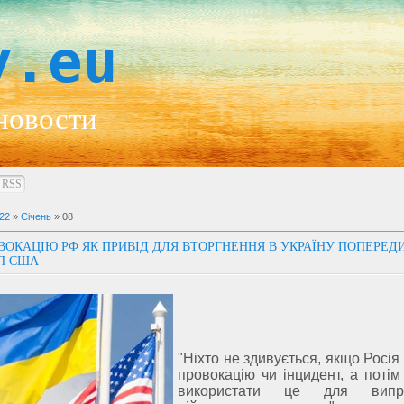
y.eu
новости
RSS
22
»
Січень
»
08
ВОКАЦІЮ РФ ЯК ПРИВІД ДЛЯ ВТОРГНЕННЯ В УКРАЇНУ ПОПЕРЕД
П США
"Ніхто не здивується, якщо Росі
провокацію чи інцидент, а потім
використати це для випр