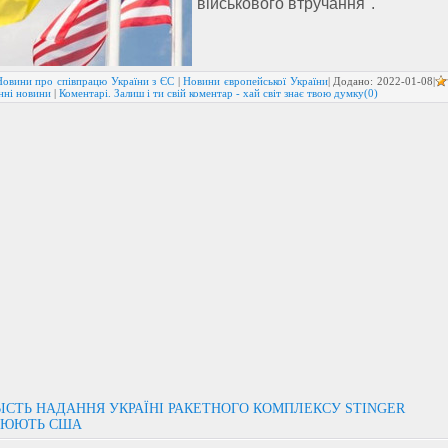
військового втручання".
Новини про співпрацю України з ЄС
|
Новини європейської України
| Додано:
2022-01-08
|
нні новини
|
Коментарі. Залиш і ти свій коментар - хай світ знає твою думку(0)
СТЬ НАДАННЯ УКРАЇНІ РАКЕТНОГО КОМПЛЕКСУ STINGER
РЮЮТЬ США