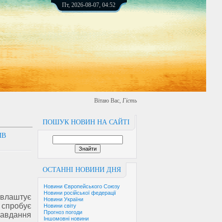
Пт, 2026-08-07, 04:52
Вітаю Вас
,
Гість
ПОШУК НОВИН НА САЙТІ
ИВ
ОСТАННІ НОВИНИ ДНЯ
Новини Європейського Союзу
Новини російської федерації
я влаштує
Новини України
 спробує
Новини світу
Прогноз погоди
авдання
Іншомовні новини