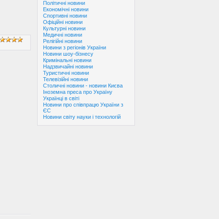
Політичні новини
Економічні новини
Спортивні новини
Офіційні новини
Культурні новини
Медичні новини
Релігійні новини
Новини з регіонів України
Новини шоу-бізнесу
Кримінальні новини
Надзвичайні новини
Туристичні новини
Телевізійні новини
Столичні новини - новини Києва
Іноземна преса про Україну
Українці в світі
Новини про співпрацю України з
ЄС
Новини світу науки і технологій