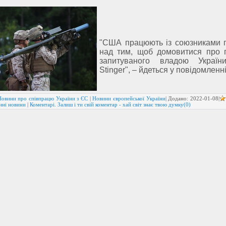
"США працюють із союзниками
над тим, щоб домовитися про 
запитуваного владою Украї
Stinger", – йдеться у повідомленні
Новини про співпрацю України з ЄС
|
Новини європейської України
| Додано:
2022-01-08
|
нні новини
|
Коментарі. Залиш і ти свій коментар - хай світ знає твою думку(0)