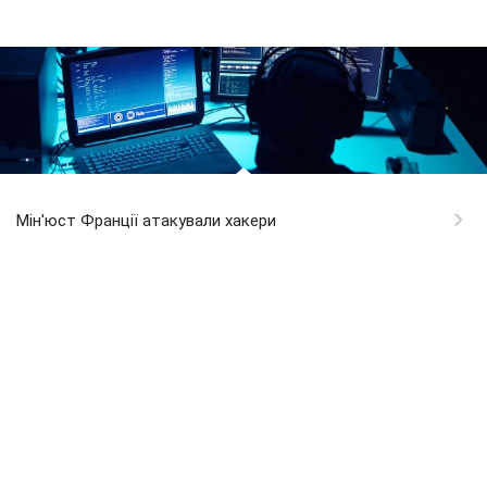
Мін'юст Франції атакували хакери