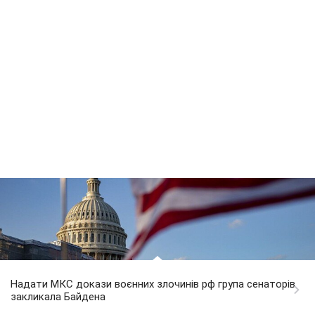
Надати МКС докази воєнних злочинів рф група сенаторів
закликала Байдена