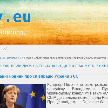
y.eu
новости
RSS
14
»
Листопад
»
17
» Мир в Європі після двох світових воєн дії Росії можуть розхитати 
ВРОПІ ПІСЛЯ ДВОХ СВІТОВИХ ВОЄН ДІЇ РОСІЇ МОЖУТЬ РОЗХИТ
Ь
анні Новини про співпрацю України з ЄС
Канцлер Німеччини різко розкри
поведінку Володимира Пу
українському конфлікті і заклика
США до спільної позиції щодо Росі
Про це повідомляє Deutsche Well