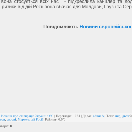
 вона стосується всіх нас", - підкреслила канцлер та до
 ризики від дій Росії вона вбачає для Молдови, Грузії та Серб
Повідомляють
Новини європейської
:
Новини про співпрацю України з ЄС
|
Переглядів
:
1024
|
Додав
:
adminA
|
Теги
:
мир
,
двох
воєн
,
європі
,
Меркель
,
дії Росії
|
Рейтинг
:
0.0
/
0
нтарів
:
0