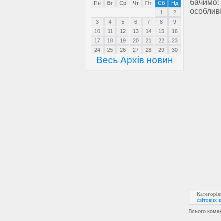
бачимо:
Пн
Вт
Ср
Чт
Пт
Сб
Нд
особливі
1
2
3
4
5
6
7
8
9
10
11
12
13
14
15
16
17
18
19
20
21
22
23
24
25
26
27
28
29
30
Весь Архів новин
Категорія
світових 
Всього коме