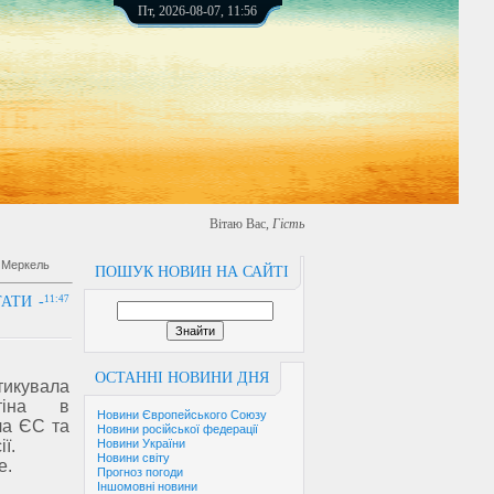
Пт, 2026-08-07, 11:56
Вітаю Вас
,
Гість
- Меркель
ПОШУК НОВИН НА САЙТІ
АТИ -
11:47
ОСТАННІ НОВИНИ ДНЯ
тикувала
тіна в
Новини Європейського Союзу
ла ЄС та
Новини російської федерації
ї.
Новини України
Новини світу
e.
Прогноз погоди
Іншомовні новини