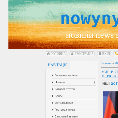
nowyn
новини news 
ГОЛОВНА
РЕЄСТРАЦІЯ
ВХІД
Головна
»
20
НАВІГАЦІЯ
МИР В Є
Головна сторінка
МЕРКЕЛ
Новини
Інші
ост
Каталог статей
Блоги
Фотоальбоми
Гостьова книга
Зворотній зв'язок