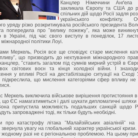
Канцлер Німеччини Анґела 
закликала Європу та США до р
спільних дій щодо Росії задля ро
українського конфлікту. Оч
ого уряду різко розкритикувала російського президента Во
та попередила про "велику пожежу", яка може виникну
ю в Україні, під час свого виступу в понеділок, 17 лист
і міжнародної політики Лоуі.
ами Меркель, Росія все ще сповідує старе мислення кат
пливу", що призводить до нехтування міжнародного прав
канцлер, "ставить загалом під сумнів мирний устрій в Євро
вох світових воєн та кінця холодної війни. І знаход
ення у впливі Росії на дестабілізацію ситуації на Сході У
 підкреслила, що мислення категоріями сфер впливу не
тися.
с Меркель виключила військове вирішення протистояння в У
, що ЄС намагатиметься і далі шукати дипломатичні шляхи 
Вона припустила можливість подальших санкцій щодо Рос
удуть запроваджені тоді, як тільки будуть необхідні.
и про катастрофу літака "Малайзійських авіаліній" на 
звернула увагу на глобальний характер української кризи.
 у жодному разі не є регіональною проблемою. На цьому при