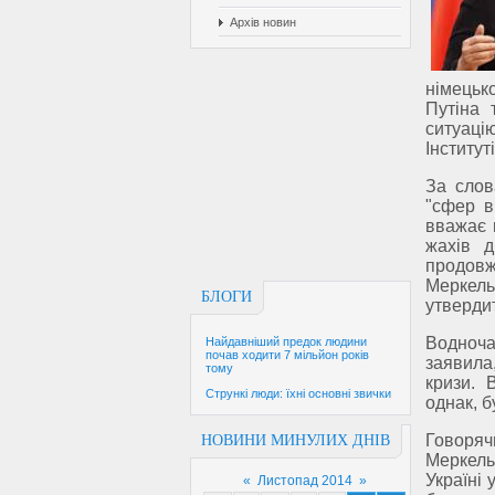
Архів новин
німецьк
Путіна 
ситуаці
Інститут
За слов
"сфер в
вважає 
жахів д
продовж
Меркель
БЛОГИ
утверди
Водноча
Найдавніший предок людини
почав ходити 7 мільйон років
заявила
тому
кризи. 
Стрункі люди: їхні основні звички
однак, б
Говоряч
НОВИНИ МИНУЛИХ ДНІВ
Меркель 
Україні
«
Листопад 2014
»