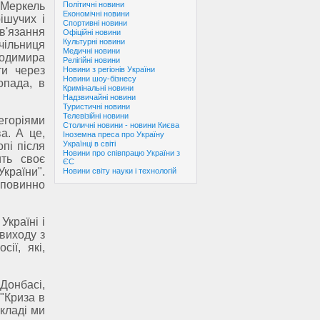
Меркель
Політичні новини
Економічні новини
ішучих і
Спортивні новини
зв'язання
Офіційні новини
Культурні новини
ільниця
Медичні новини
лодимира
Релігійні новини
ти через
Новини з регіонів України
Новини шоу-бізнесу
опада, в
Кримінальні новини
Надзвичайні новини
Туристичні новини
Телевізійні новини
егоріями
Столичні новини - новини Києва
а. А це,
Іноземна преса про Україну
Українці в світі
пі після
Новини про співпрацю України з
ить своє
ЄС
країни".
Новини світу науки і технологій
 повинно
країні і
виходу з
ії, які,
Донбасі,
 "Криза в
кладі ми