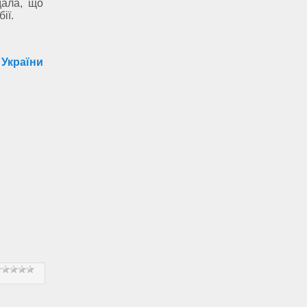
дала, що
ії.
 України