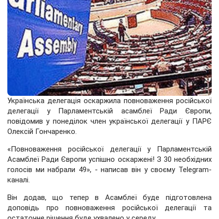
Українська делегація оскаржила повноваження російської
делегації у Парламентській асамблеї Ради Європи,
повідомив у понеділок член української делегації у ПАРЄ
Олексій Гончаренко.
«Повноваження російської делегації у Парламентській
Асамблеї Ради Європи успішно оскаржені! З 30 необхідних
голосів ми набрали 49», - написав він у своєму Telegram-
каналі.
Він додав, що тепер в Асамблеї буде підготовлена
доповідь про повноваження російської делегації та
остаточне рішення буде ухвалено у середу.