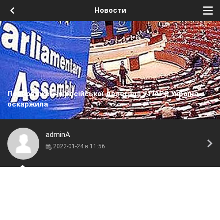
Новости
Повноваження російської делегації у ПАРЄ Україна
оскаржила
adminA
2022-01-24 в 11:56