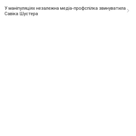
У маніпуляціях незалежна медіа-профспілка звинуватила
Савіка Шустера