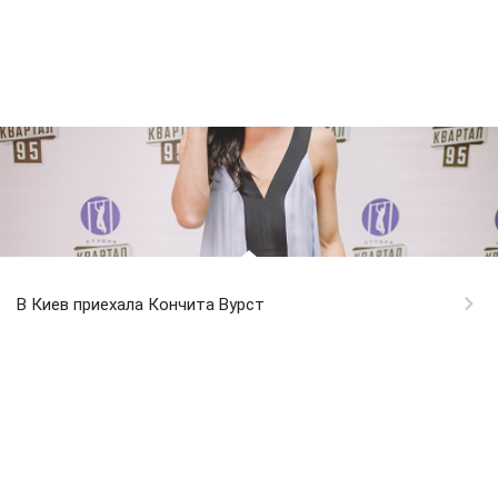
В Киев приехала Кончита Вурст