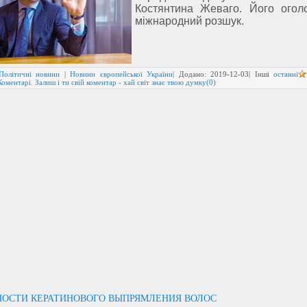
Костянтина Жеваго. Його ого
міжнародний розшук.
Політичні новини
|
Новини європейської України
| Додано:
2019-12-03
| Інші
останні
Коментарі. Залиш і ти свій коментар - хай світ знає твою думку(0)
НОСТИ КЕРАТИНОВОГО ВЫПРЯМЛЕНИЯ ВОЛОС