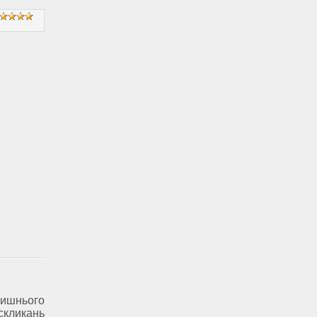
ишнього
скликань