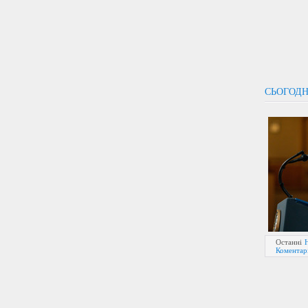
СЬОГОДН
Останні
Коментарі