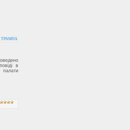
Т ТРАМПА
оведено
повіді в
 палати