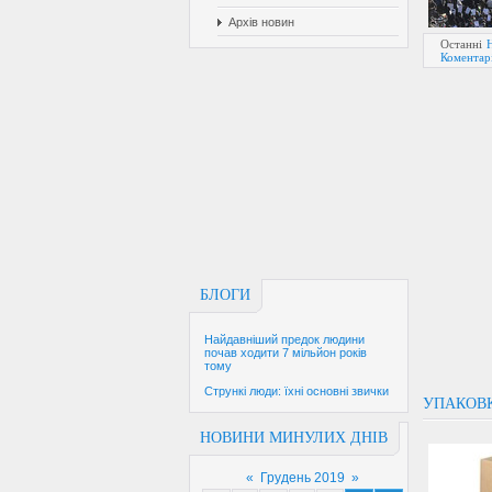
Архів новин
Останні
Коментарі
БЛОГИ
Найдавніший предок людини
почав ходити 7 мільйон років
тому
Стрункі люди: їхні основні звички
УПАКОВК
НОВИНИ МИНУЛИХ ДНІВ
«
Грудень 2019
»