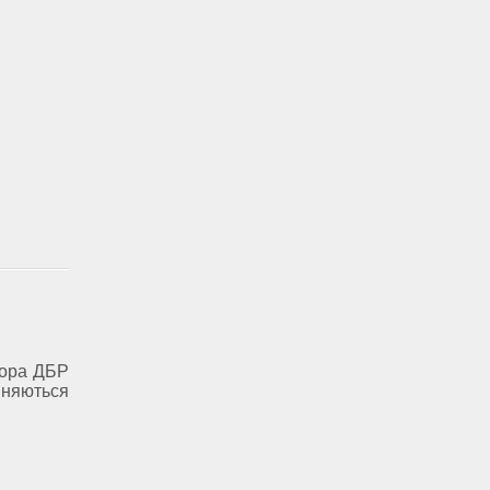
тора ДБР
няються