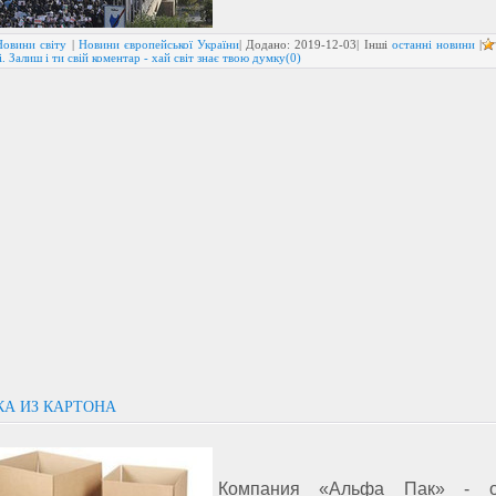
Новини світу
|
Новини європейської України
| Додано:
2019-12-03
| Інші
останні новини
|
. Залиш і ти свій коментар - хай світ знає твою думку(0)
А ИЗ КАРТОНА
Компания «Альфа Пак» - 