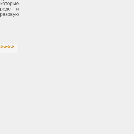
которые
среде и
разовую