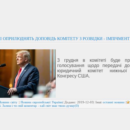
І ОПРИЛЮДНЯТЬ ДОПОВІДЬ КОМІТЕТУ З РОЗВІДКИ - ІМПІЧМЕН
3 грудня в комітеті буде пр
голосування щодо передачі до
юридичний комітет нижньої
Конгресу США.
Новини світу
|
Новини європейської України
| Додано:
2019-12-03
| Інші
останні новини
|
. Залиш і ти свій коментар - хай світ знає твою думку(0)