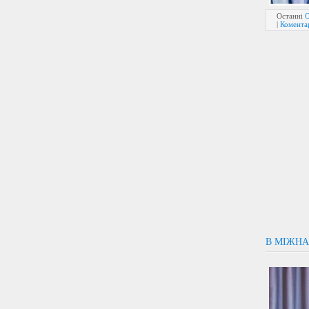
Останні
О
|
Коментар
В МІЖНА