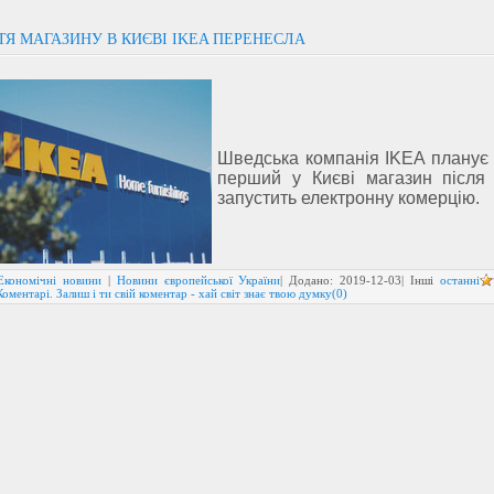
ТЯ МАГАЗИНУ В КИЄВІ IKEA ПЕРЕНЕСЛА
Шведська компанія IKEA планує 
перший у Києві магазин після 
запустить електронну комерцію.
Економічні новини
|
Новини європейської України
| Додано:
2019-12-03
| Інші
останні
Коментарі. Залиш і ти свій коментар - хай світ знає твою думку(0)