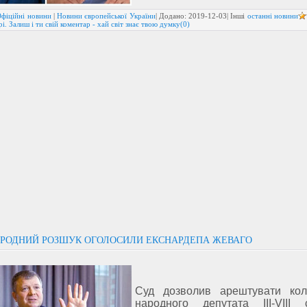
фіційні новини
|
Новини європейської України
| Додано:
2019-12-03
| Інші
останні новини
і. Залиш і ти свій коментар - хай світ знає твою думку(0)
РОДНИЙ РОЗШУК ОГОЛОСИЛИ ЕКСНАРДЕПА ЖЕВАГО
Суд дозволив арештувати кол
народного депутата ІІІ-VIII 