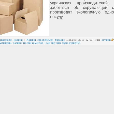
украинских производителей, 
заботятся об окружающей 
производят экологичную одно
посуду.
Іншомовні новини
|
Новини європейської України
| Додано:
2019-12-03
| Інші
останні
Коментарі. Залиш і ти свій коментар - хай світ знає твою думку(0)