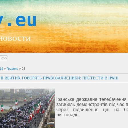
y.eu
новости
RSS
19
»
Грудень
»
03
НІ ВБИТИХ ГОВОРЯТЬ ПРАВОЗАХИСНИКИ: ПРОТЕСТИ В ІРАНІ
Іранське державне телебачення
загибель демонстрантів під час 
через підвищення цін на б
листопаді.