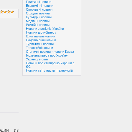
Політичні новини
Економічні новини
Спортивні новини
Офіційні новини
Культурні новини
Медичні новини
Релігійні новини
Новини з регіонів України
Новини шоу-бізнесу
Кримінальні новини
Надзвичайні новини
Туристичні новини
Телевізійні новини
Столичні новини - новини Києва
Іноземна преса про Україну
Українці в світі
Новини про співпрацю України з
ЄС
Новини світу науки і технологій
один из