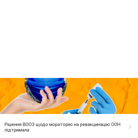
Рішення ВООЗ щодо мораторію на ревакцинацію ООН
підтримала