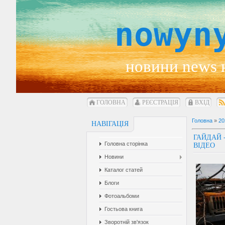
nowyn
новини news 
ГОЛОВНА
РЕЄСТРАЦІЯ
ВХІД
Головна
»
20
НАВІГАЦІЯ
ГАЙДАЙ 
Головна сторінка
ВІДЕО
Новини
Каталог статей
Блоги
Фотоальбоми
Гостьова книга
Зворотній зв'язок