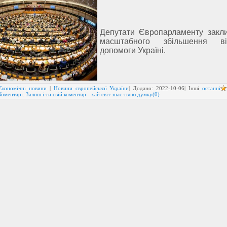
Депутати Європарламенту закл
масштабного збільшення вій
допомоги Україні.
Економічні новини
|
Новини європейської України
| Додано:
2022-10-06
| Інші
останні
Коментарі. Залиш і ти свій коментар - хай світ знає твою думку(0)