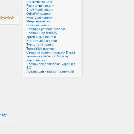
Політичні новини
Економічні новини
Спортивні новини
Офіційні новини
Культурні новини
Медичні новини
Релігійні новини
Новини з регіонів України
Новини шоу-бізнесу
Кримінальні новини
Надзвичайні новини
Туристичні новини
Телевізійні новини
Столичні новини - новини Києва
Іноземна преса про Україну
Українці в світі
Новини про співпрацю України з
ЄС
Новини світу науки і технологій
ОВУ