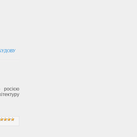
ДБУДОВУ
 росією
ітектуру