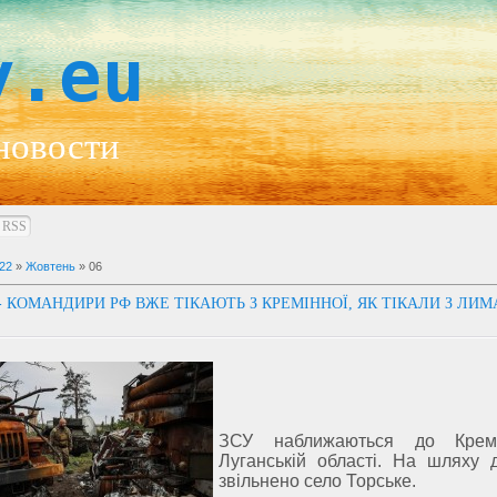
y.eu
новости
RSS
22
»
Жовтень
»
06
- КОМАНДИРИ РФ ВЖЕ ТІКАЮТЬ З КРЕМІННОЇ, ЯК ТІКАЛИ З ЛИМ
ЗСУ наближаються до Крем
Луганській області. На шляху 
звільнено село Торське.