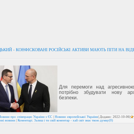
ЬКИЙ - КОНФІСКОВАНІ РОСІЙСЬКІ АКТИВИ МАЮТЬ ПІТИ НА ВІ
Для перемоги над агресивною
потрібно збудувати нову арх
безпеки.
Новини про співпрацю України з ЄС
|
Новини європейської України
| Додано:
2022-10-06
|
нні новини
|
Коментарі. Залиш і ти свій коментар - хай світ знає твою думку(0)