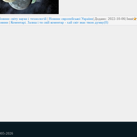
овини світу науки і технологій
|
Новини європейської України
| Додано:
2022-10-06
| Інші
новини
|
Коментарі. Залиш і ти свій коментар - хай світ знає твою думку(0)
005-2026