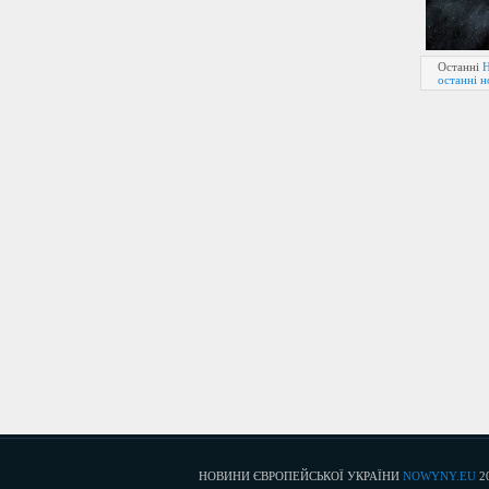
Останні
Н
останні 
НОВИНИ ЄВРОПЕЙСЬКОЇ УКРАЇНИ
NOWYNY.EU
2