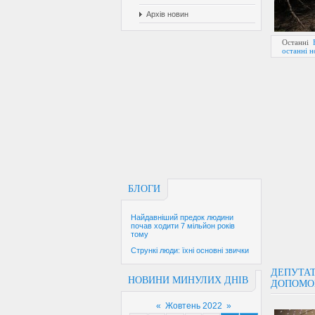
Архів новин
Останні
останні 
БЛОГИ
Найдавніший предок людини
почав ходити 7 мільйон років
тому
Стрункі люди: їхні основні звички
ДЕПУТАТ
НОВИНИ МИНУЛИХ ДНІВ
ДОПОМОГ
«
Жовтень 2022
»