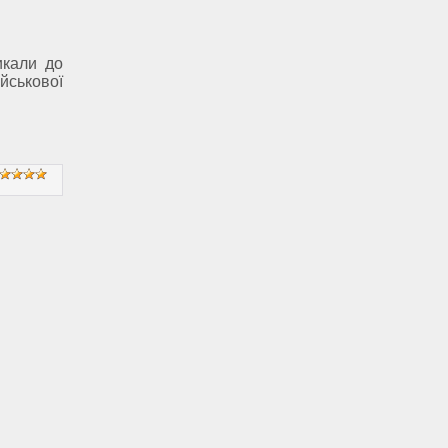
икали до
ськової