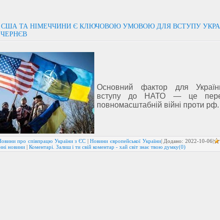
 США ТА НІМЕЧЧИНИ Є КЛЮЧОВОЮ УМОВОЮ ДЛЯ ВСТУПУ УКРА
 ЧЕРНЄВ
Основний фактор для Украї
вступу до НАТО — це пер
повномасштабній війні проти рф.
Новини про співпрацю України з ЄС
|
Новини європейської України
| Додано:
2022-10-06
|
нні новини
|
Коментарі. Залиш і ти свій коментар - хай світ знає твою думку(0)