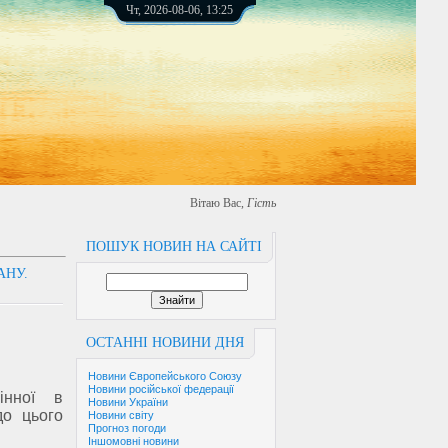
Чт, 2026-08-06, 13:25
Вітаю Вас
,
Гість
ПОШУК НОВИН НА САЙТІ
АНУ.
ОСТАННІ НОВИНИ ДНЯ
Новини Європейського Союзу
Новини російської федерації
інної в
Новини України
до цього
Новини світу
Прогноз погоди
Іншомовні новини