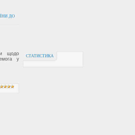
ЇНИ ДО
ни щодо
СТАТИСТИКА
емога у