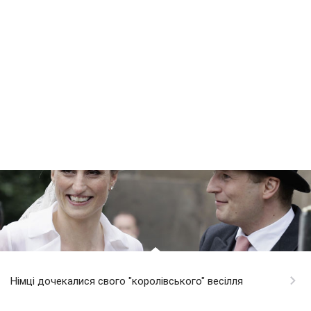
Німці дочекалися свого "королівського" весілля