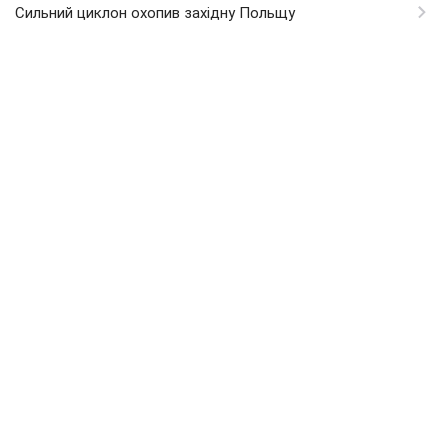
Сильний циклон охопив західну Польщу