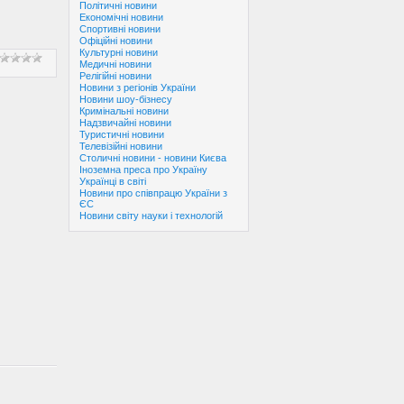
Політичні новини
Економічні новини
Спортивні новини
Офіційні новини
Культурні новини
Медичні новини
Релігійні новини
Новини з регіонів України
Новини шоу-бізнесу
Кримінальні новини
Надзвичайні новини
Туристичні новини
Телевізійні новини
Столичні новини - новини Києва
Іноземна преса про Україну
Українці в світі
Новини про співпрацю України з
ЄС
Новини світу науки і технологій