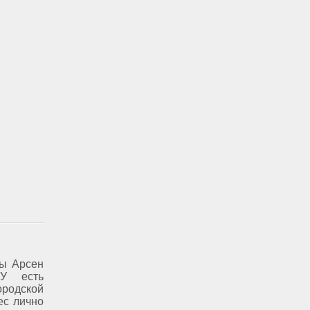
ны Арсен
ПУ есть
родской
ес лично