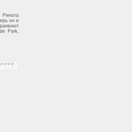
а Рината
ерь он и
траивают
de Park,