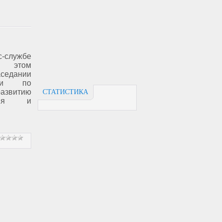
службе
об этом
едании
сии по
звитию
СТАТИСТИКА
ания и