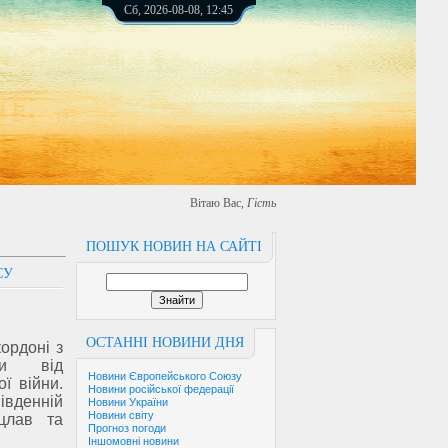
Сб, 2026-08-08, 12:45
Вітаю Вас
,
Гість
ПОШУК НОВИН НА САЙТІ
СУ
ОСТАННІ НОВИНИ ДНЯ
кордоні з
ти від
Новини Європейського Союзу
ої війни.
Новини російської федерації
івденній
Новини України
Новини світу
цлав та
Прогноз погоди
Іншомовні новини