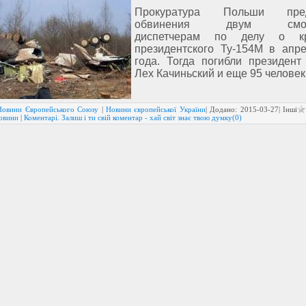
Прокуратура Польши пред
обвинения двум смол
диспетчерам по делу о к
президентского Ту-154М в апр
года. Тогда погибли президен
Лех Качиньский и еще 95 человек
Новини Європейського Союзу
|
Новини європейської України
| Додано:
2015-03-27
| Інші
новини
|
Коментарі. Залиш і ти свій коментар - хай світ знає твою думку(0)