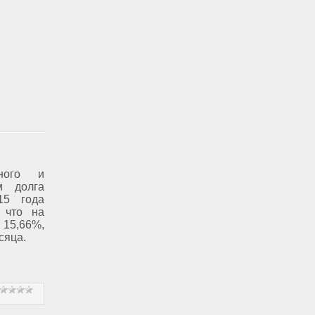
нного и
ом долга
15 года
, что на
15,66%,
сяца.