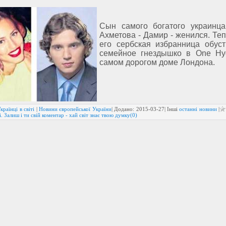
Сын самого богатого украинц
Ахметова - Дамир - женился. Теп
его сербская избранница обус
семейное гнездышко в One Hy
самом дорогом доме Лондона.
країнці в світі
|
Новини європейської України
| Додано:
2015-03-27
| Інші
останні новини
|
. Залиш і ти свій коментар - хай світ знає твою думку(0)