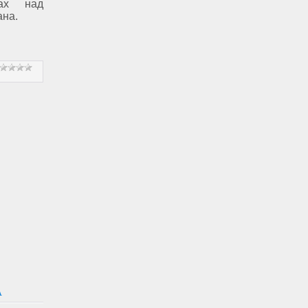
вах над
ана.
А