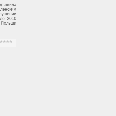
ъявила
енским
рушении
еле 2010
т Польши
.