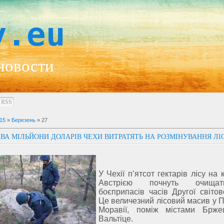
y.eu
новости
RSS
15
»
Березень
»
27
ВА МІЛЬЙОНИ ДОЛАРІВ ЧЕХИ ВИТРАТЯТЬ НА РОЗМІНУВАННЯ ЛІ
У Чехії п’ятсот гектарів лісу на 
Австрією почнуть очища
боєприпасів часів Другої світов
Це величезний лісовий масив у П
Моравії, поміж містами Брже
Вальтіце.