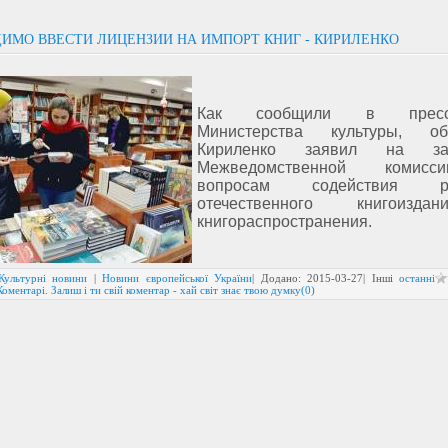
ИМО ВВЕСТИ ЛИЦЕНЗИИ НА ИМПОРТ КНИГ - КИРИЛЕНКО
Как сообщили в пресс-
Министерства культуры, 
Кириленко заявил на зас
Межведомственной комис
вопросам содействия ра
отечественного книгоизд
книгораспространения.
Культурні новини
|
Новини європейської України
| Додано:
2015-03-27
| Інші
останні
Коментарі. Залиш і ти свій коментар - хай світ знає твою думку(0)