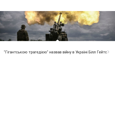
"Гігантською трагедією" назвав війну в Україні Білл Гейтс